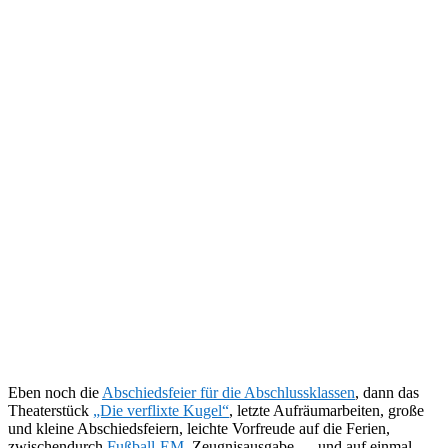
Eben noch die
Abschiedsfeier für die Abschlussklassen
, dann das
Theaterstück
„Die verflixte Kugel“
, letzte Aufräumarbeiten, große
und kleine Abschiedsfeiern, leichte Vorfreude auf die Ferien,
zwischendurch
Fußball-EM
, Zeugnisausgabe,… und auf einmal