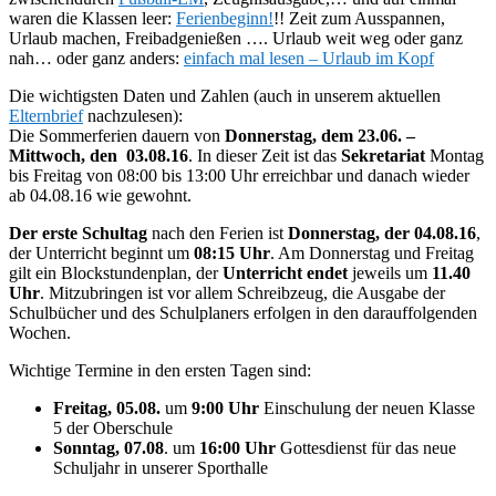
waren die Klassen leer:
Ferienbeginn!
!! Zeit zum Ausspannen,
Urlaub machen, Freibadgenießen …. Urlaub weit weg oder ganz
nah… oder ganz anders:
einfach mal lesen – Urlaub im Kopf
Die wichtigsten Daten und Zahlen (auch in unserem aktuellen
Elternbrief
nachzulesen):
Die Sommerferien dauern von
Donnerstag, dem 23.06. –
Mittwoch, den 03.08.16
. In dieser Zeit ist das
Sekretariat
Montag
bis Freitag von 08:00 bis 13:00 Uhr erreichbar und danach wieder
ab 04.08.16 wie ge­wohnt.
Der erste Schultag
nach den Ferien ist
Donnerstag, der 04.08.16
,
der Unterricht beginnt um
08:15 Uhr
. Am Donnerstag und Freitag
gilt ein Blockstundenplan, der
Un­terricht endet
jeweils um
11.40
Uhr
. Mitzubringen ist vor allem Schreibzeug, die Ausgabe der
Schulbücher und des Schulplaners erfolgen in den darauffolgenden
Wochen.
Wichtige Termine in den ersten Tagen sind:
Freitag, 05.08.
um
9:00 Uhr
Einschulung der neuen Klasse
5 der Oberschule
Sonntag, 07.08
. um
16:00 Uhr
Gottesdienst für das neue
Schuljahr in unserer Sporthalle