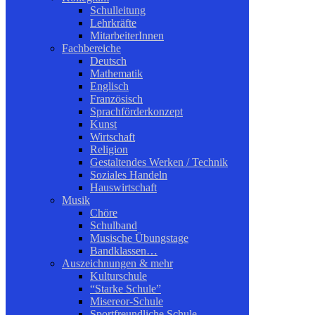
Schulleitung
Lehrkräfte
MitarbeiterInnen
Fachbereiche
Deutsch
Mathematik
Englisch
Französisch
Sprachförderkonzept
Kunst
Wirtschaft
Religion
Gestaltendes Werken / Technik
Soziales Handeln
Hauswirtschaft
Musik
Chöre
Schulband
Musische Übungstage
Bandklassen…
Auszeichnungen & mehr
Kulturschule
“Starke Schule”
Misereor-Schule
Sportfreundliche Schule