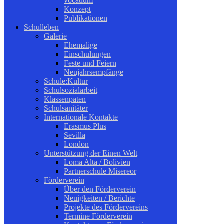
vocatium
Konzept
Publikationen
Schulleben
Galerie
Ehemalige
Einschulungen
Feste und Feiern
Neujahrsempfänge
Schule:Kultur
Schulsozialarbeit
Klassenpaten
Schulsanitäter
Internationale Kontakte
Erasmus Plus
Sevilla
London
Unterstützung der Einen Welt
Loma Alta / Bolivien
Partnerschule Misereor
Förderverein
Über den Förderverein
Neuigkeiten / Berichte
Projekte des Fördervereins
Termine Förderverein