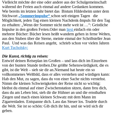
Vielleicht möchte der eine oder andere aus der Schulgemeinschaft
während der Ferien auch einmal auf andere Gedanken kommen.
Wie bereits im letzten Jahr bietet das Bistum Hildes­heim unter dem
Stichwort
„Sommerimpulse“
schon seit einigen Tagen die
Möglichkeit, jeden Tag einen kleinen Nachdenk-Impuls für den Tag
zu erhalten: „Wenn der Sommer nicht mehr weit ist …“: Geistliche
Impulse in den großen Ferien.Oder man
liest
einfach ein oder
mehrere Bücher: Bücher lesen heißt wandern gehen in ferne Welten,
aus den Stuben über die Sterne, meinte einmal der Schriftsteller Jean
Paul. Und was das Reisen angeht, schrieb schon vor vielen Jahren
Kurt Tucholsky:
Die Kunst, richtig zu reisen:
Entwirf deinen Reiseplan im Großen – und lass dich im Einzelnen
von der bunten Stunde treiben.Die größte Sehenswürdigkeit, die es
gibt, ist die Welt – sieh sie dir an.Niemand hat heute ein so
vollkommenes Weltbild, dass er alles verstehen und würdigen kann:
Hab den Mut, zu sagen, dass du von einer Sache nichts verstehst.
Nimm die kleinen Schwierigkeiten der Reise nicht so wichtig:
bleibst du einmal auf einer Zwischenstation sitzen, dann freu dich,
dass du am Leben bist, sieh dir die Hühner an und die ernsthaften
Ziegen und mach einen kleinen Schwatz mit dem Mann im
Zigarrenladen. Entspanne dich. Lass das Steuer los. Trudele durch
die Welt. Sie ist so schön: Gib dich ihr hin, und sie wird sich dir
geben.