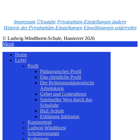
Impressum
Youtube
Privatsphäre-Einstellungen ändern
Historie der Privatsphäre-Einstellungen
Einwilligungen widerrufen
© Ludwig-Windthorst-Schule, Hannover 2026
Menü
Home
LuWi
Profil
Pädagogisches Profil
Das christliche Profil
Der Religionspädagogische
Arbeitskreis
Gebet und Gottesdienst
Spiritueller Weg durch das
Schuljahr
BüZ-Schule
Erklärung Inklusion
Kurzportrait
Ludwig Windthorst
Schulprogramm
Kollegium