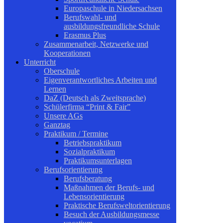
Europaschule in Niedersachsen
Berufswahl- und
ausbildungsfreundliche Schule
Erasmus Plus
Zusammenarbeit, Netzwerke und
Kooperationen
Unterricht
Oberschule
Eigenverantwortliches Arbeiten und
Lernen
DaZ (Deutsch als Zweitsprache)
Schülerfirma “Print & Fair”
Unsere AGs
Ganztag
Praktikum / Termine
Betriebspraktikum
Sozialpraktikum
Praktikumsunterlagen
Berufsorientierung
Berufsberatung
Maßnahmen der Berufs- und
Lebensorientierung
Praktische Berufsweltorientierung
Besuch der Ausbildungsmesse