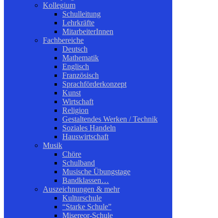
Kollegium
Schulleitung
Lehrkräfte
MitarbeiterInnen
Fachbereiche
Deutsch
Mathematik
Englisch
Französisch
Sprachförderkonzept
Kunst
Wirtschaft
Religion
Gestaltendes Werken / Technik
Soziales Handeln
Hauswirtschaft
Musik
Chöre
Schulband
Musische Übungstage
Bandklassen…
Auszeichnungen & mehr
Kulturschule
“Starke Schule”
Misereor-Schule