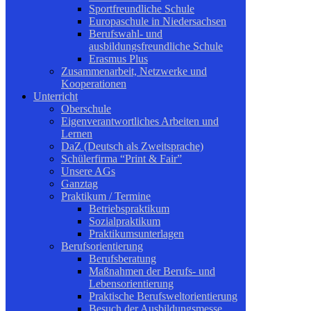
Sportfreundliche Schule
Europaschule in Niedersachsen
Berufswahl- und
ausbildungsfreundliche Schule
Erasmus Plus
Zusammenarbeit, Netzwerke und
Kooperationen
Unterricht
Oberschule
Eigenverantwortliches Arbeiten und
Lernen
DaZ (Deutsch als Zweitsprache)
Schülerfirma “Print & Fair”
Unsere AGs
Ganztag
Praktikum / Termine
Betriebspraktikum
Sozialpraktikum
Praktikumsunterlagen
Berufsorientierung
Berufsberatung
Maßnahmen der Berufs- und
Lebensorientierung
Praktische Berufsweltorientierung
Besuch der Ausbildungsmesse