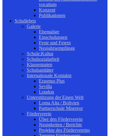
vocatium
Konzept
Publikationen
Schulleben
Galerie
Ehemalige
Einschulungen
Feste und Feiern
Neujahrsempfänge
Schule:Kultur
Schulsozialarbeit
Klassenpaten
Schulsanitäter
Internationale Kontakte
Erasmus Plus
Sevilla
London
Unterstützung der Einen Welt
Loma Alta / Bolivien
Partnerschule Misereor
Förderverein
Über den Förderverein
Neuigkeiten / Berichte
Projekte des Fördervereins
Termine Förderverein