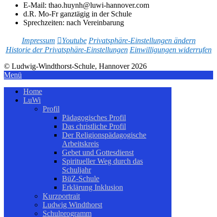
E-Mail: thao.huynh@luwi-hannover.com
d.R. Mo-Fr ganztägig in der Schule
Sprechzeiten: nach Vereinbarung
Impressum
Youtube
Privatsphäre-Einstellungen ändern
Historie der Privatsphäre-Einstellungen
Einwilligungen widerrufen
© Ludwig-Windthorst-Schule, Hannover 2026
Menü
Home
LuWi
Profil
Pädagogisches Profil
Das christliche Profil
Der Religionspädagogische
Arbeitskreis
Gebet und Gottesdienst
Spiritueller Weg durch das
Schuljahr
BüZ-Schule
Erklärung Inklusion
Kurzportrait
Ludwig Windthorst
Schulprogramm