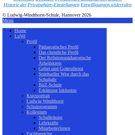
Historie der Privatsphäre-Einstellungen
Einwilligungen widerrufen
© Ludwig-Windthorst-Schule, Hannover 2026
Menü
Home
LuWi
Profil
Pädagogisches Profil
Das christliche Profil
Der Religionspädagogische
Arbeitskreis
Gebet und Gottesdienst
Spiritueller Weg durch das
Schuljahr
BüZ-Schule
Erklärung Inklusion
Kurzportrait
Ludwig Windthorst
Schulprogramm
Kollegium
Schulleitung
Lehrkräfte
MitarbeiterInnen
Fachbereiche