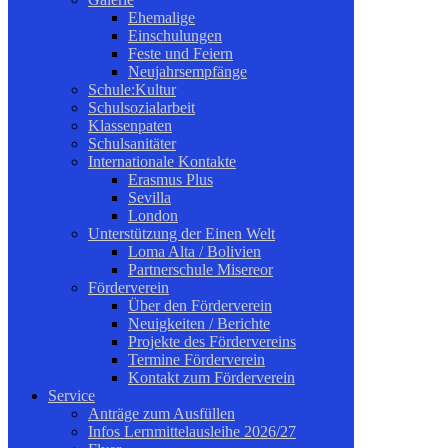
Ehemalige
Einschulungen
Feste und Feiern
Neujahrsempfänge
Schule:Kultur
Schulsozialarbeit
Klassenpaten
Schulsanitäter
Internationale Kontakte
Erasmus Plus
Sevilla
London
Unterstützung der Einen Welt
Loma Alta / Bolivien
Partnerschule Misereor
Förderverein
Über den Förderverein
Neuigkeiten / Berichte
Projekte des Fördervereins
Termine Förderverein
Kontakt zum Förderverein
Service
Anträge zum Ausfüllen
Infos Lernmittelausleihe 2026/27