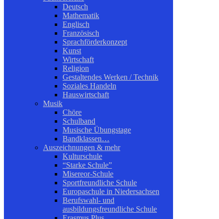
Deutsch
Mathematik
Englisch
Französisch
Sprachförderkonzept
Kunst
Wirtschaft
Religion
Gestaltendes Werken / Technik
Soziales Handeln
Hauswirtschaft
Musik
Chöre
Schulband
Musische Übungstage
Bandklassen…
Auszeichnungen & mehr
Kulturschule
“Starke Schule”
Misereor-Schule
Sportfreundliche Schule
Europaschule in Niedersachsen
Berufswahl- und
ausbildungsfreundliche Schule
Erasmus Plus