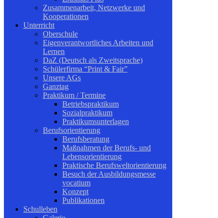
Zusammenarbeit, Netzwerke und
Kooperationen
Unterricht
Oberschule
Eigenverantwortliches Arbeiten und
Lernen
DaZ (Deutsch als Zweitsprache)
Schülerfirma “Print & Fair”
Unsere AGs
Ganztag
Praktikum / Termine
Betriebspraktikum
Sozialpraktikum
Praktikumsunterlagen
Berufsorientierung
Berufsberatung
Maßnahmen der Berufs- und
Lebensorientierung
Praktische Berufsweltorientierung
Besuch der Ausbildungsmesse
vocatium
Konzept
Publikationen
Schulleben
Galerie