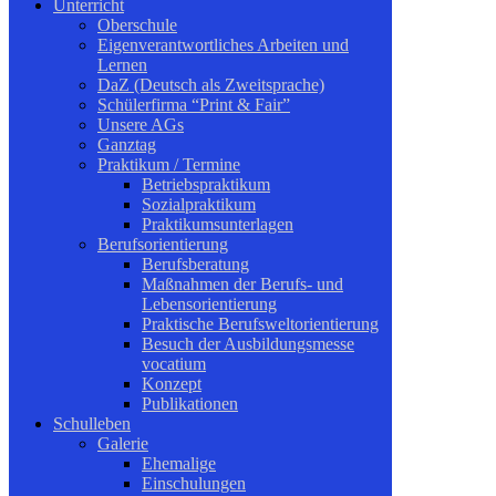
Unterricht
Oberschule
Eigenverantwortliches Arbeiten und
Lernen
DaZ (Deutsch als Zweitsprache)
Schülerfirma “Print & Fair”
Unsere AGs
Ganztag
Praktikum / Termine
Betriebspraktikum
Sozialpraktikum
Praktikumsunterlagen
Berufsorientierung
Berufsberatung
Maßnahmen der Berufs- und
Lebensorientierung
Praktische Berufsweltorientierung
Besuch der Ausbildungsmesse
vocatium
Konzept
Publikationen
Schulleben
Galerie
Ehemalige
Einschulungen