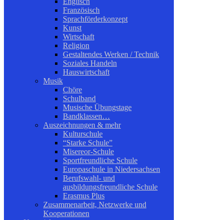
Englisch
Französisch
Sprachförderkonzept
Kunst
Wirtschaft
Religion
Gestaltendes Werken / Technik
Soziales Handeln
Hauswirtschaft
Musik
Chöre
Schulband
Musische Übungstage
Bandklassen…
Auszeichnungen & mehr
Kulturschule
“Starke Schule”
Misereor-Schule
Sportfreundliche Schule
Europaschule in Niedersachsen
Berufswahl- und
ausbildungsfreundliche Schule
Erasmus Plus
Zusammenarbeit, Netzwerke und
Kooperationen