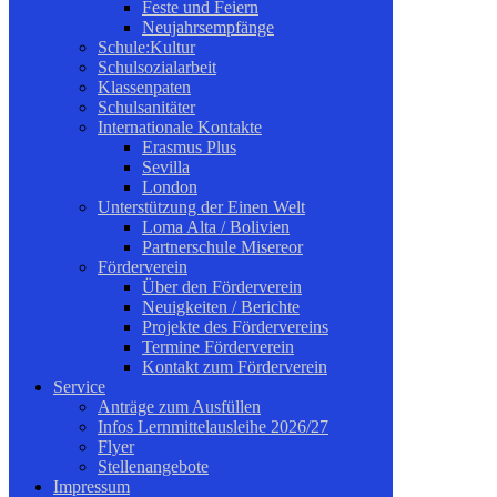
Feste und Feiern
Neujahrsempfänge
Schule:Kultur
Schulsozialarbeit
Klassenpaten
Schulsanitäter
Internationale Kontakte
Erasmus Plus
Sevilla
London
Unterstützung der Einen Welt
Loma Alta / Bolivien
Partnerschule Misereor
Förderverein
Über den Förderverein
Neuigkeiten / Berichte
Projekte des Fördervereins
Termine Förderverein
Kontakt zum Förderverein
Service
Anträge zum Ausfüllen
Infos Lernmittelausleihe 2026/27
Flyer
Stellenangebote
Impressum