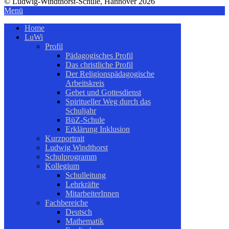
© Ludwig-Windthorst-Schule, Hannover 2026
Menü
Home
LuWi
Profil
Pädagogisches Profil
Das christliche Profil
Der Religionspädagogische
Arbeitskreis
Gebet und Gottesdienst
Spiritueller Weg durch das
Schuljahr
BüZ-Schule
Erklärung Inklusion
Kurzportrait
Ludwig Windthorst
Schulprogramm
Kollegium
Schulleitung
Lehrkräfte
MitarbeiterInnen
Fachbereiche
Deutsch
Mathematik