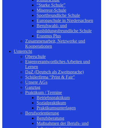
“Starke Schule”
Misereor-Schule
Sportfreundliche Schule
Europaschule in Niedersachsen
Berufswahl- und
ausbildungsfreundliche Schule
Erasmus Plus
Zusammenarbeit, Netzwerke und
Kooperationen
Unterricht
Oberschule
Eigenverantwortliches Arbeiten und
Lernen
DaZ (Deutsch als Zweitsprache)
Schülerfirma “Print & Fair”
Unsere AGs
Ganztag
Praktikum / Termine
Betriebspraktikum
Sozialpraktikum
Praktikumsunterlagen
Berufsorientierung
Berufsberatung
Maßnahmen der Berufs- und