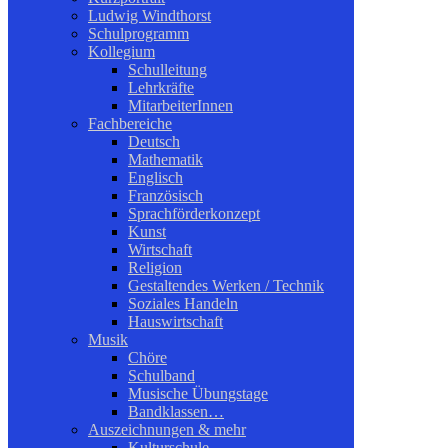
Ludwig Windthorst
Schulprogramm
Kollegium
Schulleitung
Lehrkräfte
MitarbeiterInnen
Fachbereiche
Deutsch
Mathematik
Englisch
Französisch
Sprachförderkonzept
Kunst
Wirtschaft
Religion
Gestaltendes Werken / Technik
Soziales Handeln
Hauswirtschaft
Musik
Chöre
Schulband
Musische Übungstage
Bandklassen…
Auszeichnungen & mehr
Kulturschule