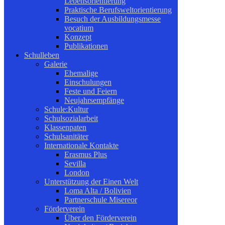
Lebensorientierung
Praktische Berufsweltorientierung
Besuch der Ausbildungsmesse
vocatium
Konzept
Publikationen
Schulleben
Galerie
Ehemalige
Einschulungen
Feste und Feiern
Neujahrsempfänge
Schule:Kultur
Schulsozialarbeit
Klassenpaten
Schulsanitäter
Internationale Kontakte
Erasmus Plus
Sevilla
London
Unterstützung der Einen Welt
Loma Alta / Bolivien
Partnerschule Misereor
Förderverein
Über den Förderverein