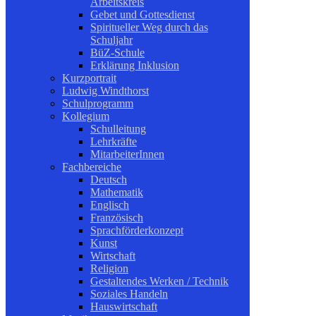
Arbeitskreis
Gebet und Gottesdienst
Spiritueller Weg durch das
Schuljahr
BüZ-Schule
Erklärung Inklusion
Kurzportrait
Ludwig Windthorst
Schulprogramm
Kollegium
Schulleitung
Lehrkräfte
MitarbeiterInnen
Fachbereiche
Deutsch
Mathematik
Englisch
Französisch
Sprachförderkonzept
Kunst
Wirtschaft
Religion
Gestaltendes Werken / Technik
Soziales Handeln
Hauswirtschaft