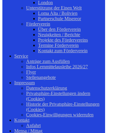
London
Unterstützung der Einen Welt
Loma Alta / Bolivien
Partnerschule Misereor
Förderverein
Über den Förderverein
Neuigkeiten / Berichte
Projekte des Fördervereins
Termine Förderverein
Kontakt zum Förderverein
Service
Anträge zum Ausfüllen
Infos Lernmittelausleihe 2026/27
Flyer
Stellenangebote
Impressum
Datenschutzerklärung
Privatsphäre-Einstellungen ändern
(Cookies)
Historie der Privatsphäre-Einstellungen
(Cookies)
Cookies-Einwilligungen widerrufen
Kontakt
Anfahrt
Mensa / Mittag