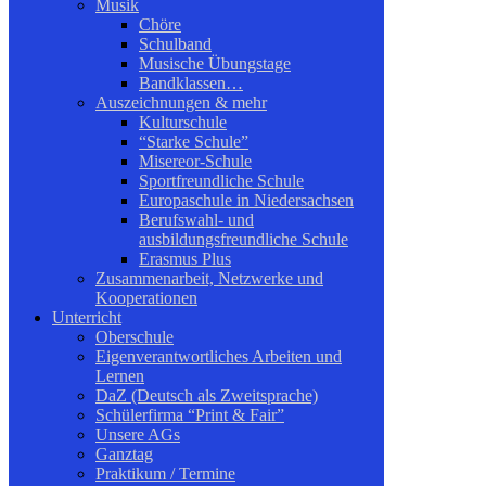
Musik
Chöre
Schulband
Musische Übungstage
Bandklassen…
Auszeichnungen & mehr
Kulturschule
“Starke Schule”
Misereor-Schule
Sportfreundliche Schule
Europaschule in Niedersachsen
Berufswahl- und
ausbildungsfreundliche Schule
Erasmus Plus
Zusammenarbeit, Netzwerke und
Kooperationen
Unterricht
Oberschule
Eigenverantwortliches Arbeiten und
Lernen
DaZ (Deutsch als Zweitsprache)
Schülerfirma “Print & Fair”
Unsere AGs
Ganztag
Praktikum / Termine