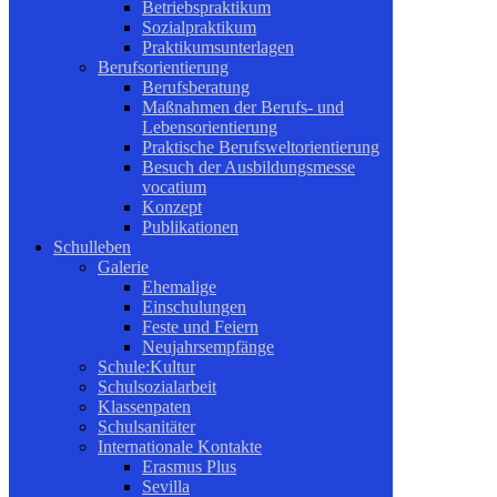
Betriebspraktikum
Sozialpraktikum
Praktikumsunterlagen
Berufsorientierung
Berufsberatung
Maßnahmen der Berufs- und
Lebensorientierung
Praktische Berufsweltorientierung
Besuch der Ausbildungsmesse
vocatium
Konzept
Publikationen
Schulleben
Galerie
Ehemalige
Einschulungen
Feste und Feiern
Neujahrsempfänge
Schule:Kultur
Schulsozialarbeit
Klassenpaten
Schulsanitäter
Internationale Kontakte
Erasmus Plus
Sevilla