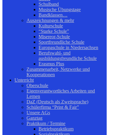
Schulband
Musische Übungstage
Bandklassen…
Auszeichnungen & mehr
Kulturschule
“Starke Schule”
Misereor-Schule
Sportfreundliche Schule
Europaschule in Niedersachsen
Berufswahl- und
ausbildungsfreundliche Schule
Erasmus Plus
Zusammenarbeit, Netzwerke und
Kooperationen
Unterricht
Oberschule
Eigenverantwortliches Arbeiten und
Lernen
DaZ (Deutsch als Zweitsprache)
Schülerfirma “Print & Fair”
Unsere AGs
Ganztag
Praktikum / Termine
Betriebspraktikum
Sozialpraktikum