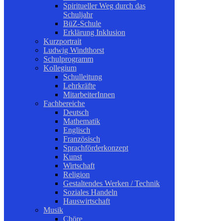
Spiritueller Weg durch das
Schuljahr
BüZ-Schule
Erklärung Inklusion
Kurzportrait
Ludwig Windthorst
Schulprogramm
Kollegium
Schulleitung
Lehrkräfte
MitarbeiterInnen
Fachbereiche
Deutsch
Mathematik
Englisch
Französisch
Sprachförderkonzept
Kunst
Wirtschaft
Religion
Gestaltendes Werken / Technik
Soziales Handeln
Hauswirtschaft
Musik
Chöre