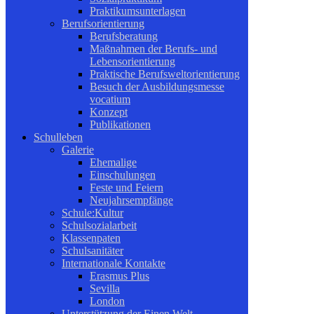
Praktikumsunterlagen
Berufsorientierung
Berufsberatung
Maßnahmen der Berufs- und
Lebensorientierung
Praktische Berufsweltorientierung
Besuch der Ausbildungsmesse
vocatium
Konzept
Publikationen
Schulleben
Galerie
Ehemalige
Einschulungen
Feste und Feiern
Neujahrsempfänge
Schule:Kultur
Schulsozialarbeit
Klassenpaten
Schulsanitäter
Internationale Kontakte
Erasmus Plus
Sevilla
London
Unterstützung der Einen Welt