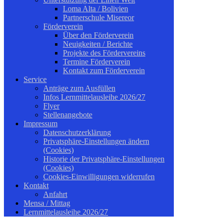
Loma Alta / Bolivien
Partnerschule Misereor
Förderverein
Über den Förderverein
Neuigkeiten / Berichte
Projekte des Fördervereins
Termine Förderverein
Kontakt zum Förderverein
Service
Anträge zum Ausfüllen
Infos Lernmittelausleihe 2026/27
Flyer
Stellenangebote
Impressum
Datenschutzerklärung
Privatsphäre-Einstellungen ändern
(Cookies)
Historie der Privatsphäre-Einstellungen
(Cookies)
Cookies-Einwilligungen widerrufen
Kontakt
Anfahrt
Mensa / Mittag
Lernmittelausleihe 2026/27