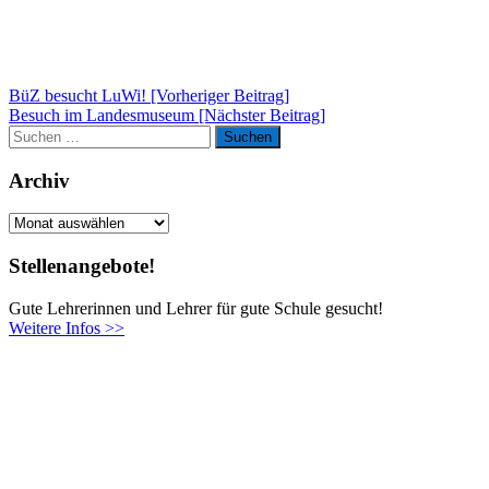
Beitragsnavigation
BüZ besucht LuWi! [Vorheriger Beitrag]
Besuch im Landesmuseum
[Nächster Beitrag]
Suchen
Suchen
nach:
Archiv
Archiv
Stellenangebote!
Gute Lehrerinnen und Lehrer für gute Schule gesucht!
Weitere Infos >>