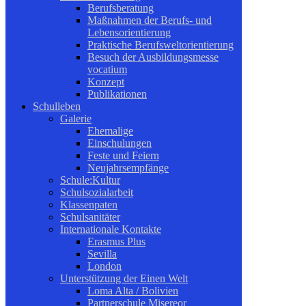
Berufsberatung
Maßnahmen der Berufs- und
Lebensorientierung
Praktische Berufsweltorientierung
Besuch der Ausbildungsmesse
vocatium
Konzept
Publikationen
Schulleben
Galerie
Ehemalige
Einschulungen
Feste und Feiern
Neujahrsempfänge
Schule:Kultur
Schulsozialarbeit
Klassenpaten
Schulsanitäter
Internationale Kontakte
Erasmus Plus
Sevilla
London
Unterstützung der Einen Welt
Loma Alta / Bolivien
Partnerschule Misereor