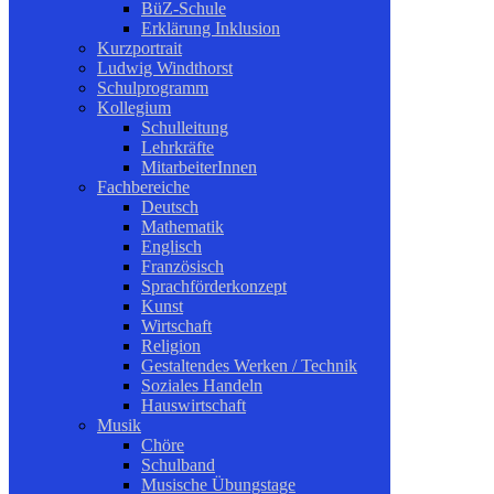
BüZ-Schule
Erklärung Inklusion
Kurzportrait
Ludwig Windthorst
Schulprogramm
Kollegium
Schulleitung
Lehrkräfte
MitarbeiterInnen
Fachbereiche
Deutsch
Mathematik
Englisch
Französisch
Sprachförderkonzept
Kunst
Wirtschaft
Religion
Gestaltendes Werken / Technik
Soziales Handeln
Hauswirtschaft
Musik
Chöre
Schulband
Musische Übungstage