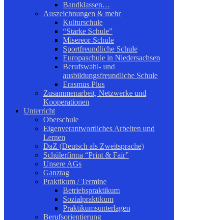
Bandklassen…
Auszeichnungen & mehr
Kulturschule
“Starke Schule”
Misereor-Schule
Sportfreundliche Schule
Europaschule in Niedersachsen
Berufswahl- und
ausbildungsfreundliche Schule
Erasmus Plus
Zusammenarbeit, Netzwerke und
Kooperationen
Unterricht
Oberschule
Eigenverantwortliches Arbeiten und
Lernen
DaZ (Deutsch als Zweitsprache)
Schülerfirma “Print & Fair”
Unsere AGs
Ganztag
Praktikum / Termine
Betriebspraktikum
Sozialpraktikum
Praktikumsunterlagen
Berufsorientierung