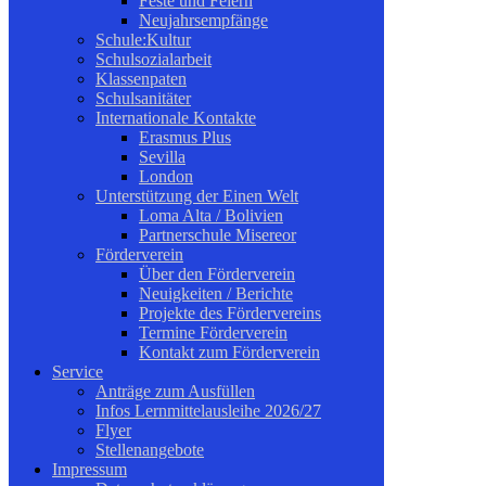
Feste und Feiern
Neujahrsempfänge
Schule:Kultur
Schulsozialarbeit
Klassenpaten
Schulsanitäter
Internationale Kontakte
Erasmus Plus
Sevilla
London
Unterstützung der Einen Welt
Loma Alta / Bolivien
Partnerschule Misereor
Förderverein
Über den Förderverein
Neuigkeiten / Berichte
Projekte des Fördervereins
Termine Förderverein
Kontakt zum Förderverein
Service
Anträge zum Ausfüllen
Infos Lernmittelausleihe 2026/27
Flyer
Stellenangebote
Impressum