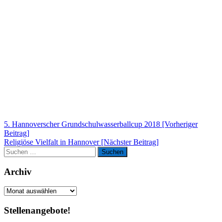
Beitragsnavigation
5. Hannoverscher Grundschulwasserballcup 2018 [Vorheriger
Beitrag]
Religiöse Vielfalt in Hannover
[Nächster Beitrag]
Suchen
Suchen
nach:
Archiv
Archiv
Stellenangebote!