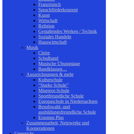
Französisch
Sprachförderkonzept
Kunst
Wirtschaft
Religion
Gestaltendes Werken / Technik
Soziales Handeln
Hauswirtschaft
Musik
Chöre
Schulband
Musische Übungstage
Bandklassen…
Auszeichnungen & mehr
Kulturschule
“Starke Schule”
Misereor-Schule
Sportfreundliche Schule
Europaschule in Niedersachsen
Berufswahl- und
ausbildungsfreundliche Schule
Erasmus Plus
Zusammenarbeit, Netzwerke und
Kooperationen
Unterricht