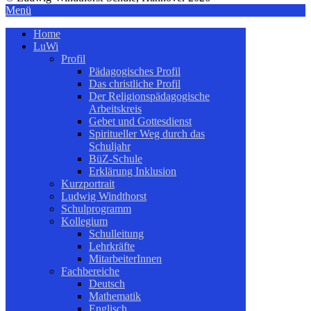
Menü
Home
LuWi
Profil
Pädagogisches Profil
Das christliche Profil
Der Religionspädagogische
Arbeitskreis
Gebet und Gottesdienst
Spiritueller Weg durch das
Schuljahr
BüZ-Schule
Erklärung Inklusion
Kurzportrait
Ludwig Windthorst
Schulprogramm
Kollegium
Schulleitung
Lehrkräfte
MitarbeiterInnen
Fachbereiche
Deutsch
Mathematik
Englisch