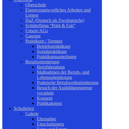
Oberschule
Eigenverantwortliches Arbeiten und
Lernen
DaZ (Deutsch als Zweitsprache)
Schülerfirma “Print & Fair”
Unsere AGs
Ganztag
Praktikum / Termine
Betriebspraktikum
Sozialpraktikum
Praktikumsunterlagen
Berufsorientierung
Berufsberatung
Maßnahmen der Berufs- und
Lebensorientierung
Praktische Berufsweltorientierung
Besuch der Ausbildungsmesse
vocatium
Konzept
Publikationen
Schulleben
Galerie
Ehemalige
Einschulungen