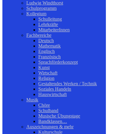
Ludwig Windthorst
Schulprogramm
Kollegium
Schulleitung
Lehrkräfte
MitarbeiterInnen
Fachbereiche
Deutsch
Mathematik
Englisch
Französisch
Sprachförderkonzept
Kunst
Wirtschaft
Religion
Gestaltendes Werken / Technik
Soziales Handeln
Hauswirtschaft
Musik
Chöre
Schulband
Musische Übungstage
Bandklassen…
Auszeichnungen & mehr
Kulturschule