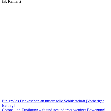
(B. Kahlert)
Beitragsnavigation
Ein großes Dankeschön an unsere tolle Schülerschaft [Vorheriger
Beitrag]
Corona und Ernährung – fit und gesund trotz weniger Bewegung!