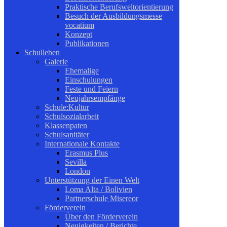
Praktische Berufsweltorientierung
Besuch der Ausbildungsmesse
vocatium
Konzept
Publikationen
Schulleben
Galerie
Ehemalige
Einschulungen
Feste und Feiern
Neujahrsempfänge
Schule:Kultur
Schulsozialarbeit
Klassenpaten
Schulsanitäter
Internationale Kontakte
Erasmus Plus
Sevilla
London
Unterstützung der Einen Welt
Loma Alta / Bolivien
Partnerschule Misereor
Förderverein
Über den Förderverein
Neuigkeiten / Berichte