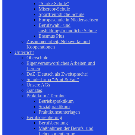
“Starke Schule”
Misereor-Schule
Sportfreundliche Schule
Europaschule in Niedersachsen
Berufswahl- und
ausbildungsfreundliche Schule
Erasmus Plus
Zusammenarbeit, Netzwerke und
Kooperationen
Unterricht
Oberschule
Eigenverantwortliches Arbeiten und
Lernen
DaZ (Deutsch als Zweitsprache)
Schülerfirma “Print & Fair”
Unsere AGs
Ganztag
Praktikum / Termine
Betriebspraktikum
Sozialpraktikum
Praktikumsunterlagen
Berufsorientierung
Berufsberatung
Maßnahmen der Berufs- und
Lebensorientierung