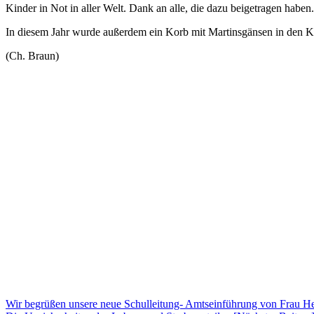
Kinder in Not in aller Welt. Dank an alle, die dazu beigetragen haben.
In diesem Jahr wurde außerdem ein Korb mit Martinsgänsen in den Ka:
(Ch. Braun)
Beitragsnavigation
Wir begrüßen unsere neue Schulleitung- Amtseinführung von Frau He