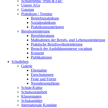
Schülerfirma “Print & Fair”
Unsere AGs
Ganztag
Praktikum / Termine
Betriebspraktikum
Sozialpraktikum
Praktikumsunterlagen
Berufsorientierung
Berufsberatung
Maßnahmen der Berufs- und Lebensorientierung
Praktische Berufsweltorientierung
Besuch der Ausbildungsmesse vocatium
Konzept
Publikationen
Schulleben
Galerie
Ehemalige
Einschulungen
Feste und Feiern
Neujahrsempfänge
Schule:Kultur
Schulsozialarbeit
Klassenpaten
Schulsanitäter
Internationale Kontakte