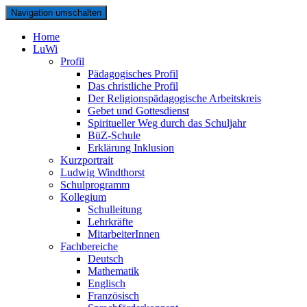
Navigation umschalten
Home
LuWi
Profil
Pädagogisches Profil
Das christliche Profil
Der Religionspädagogische Arbeitskreis
Gebet und Gottesdienst
Spiritueller Weg durch das Schuljahr
BüZ-Schule
Erklärung Inklusion
Kurzportrait
Ludwig Windthorst
Schulprogramm
Kollegium
Schulleitung
Lehrkräfte
MitarbeiterInnen
Fachbereiche
Deutsch
Mathematik
Englisch
Französisch