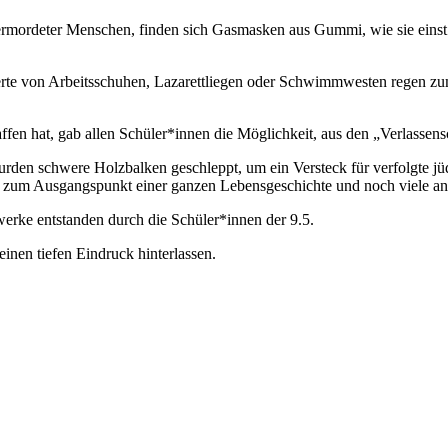
 ermordeter Menschen, finden sich Gasmasken aus Gummi, wie sie eins
erte von Arbeitsschuhen, Lazarettliegen oder Schwimmwesten regen 
en hat, gab allen Schüler*innen die Möglichkeit, aus den „Verlassens
en schwere Holzbalken geschleppt, um ein Versteck für verfolgte jü
de zum Ausgangspunkt einer ganzen Lebensgeschichte und noch viele a
rke entstanden durch die Schüler*innen der 9.5.
inen tiefen Eindruck hinterlassen.