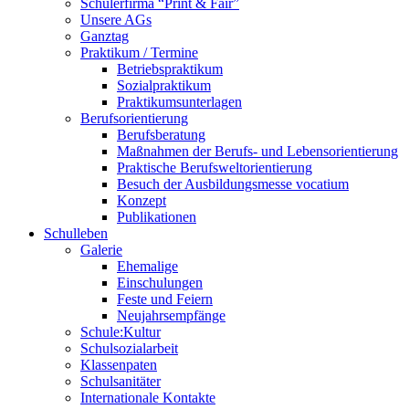
Schülerfirma “Print & Fair”
Unsere AGs
Ganztag
Praktikum / Termine
Betriebspraktikum
Sozialpraktikum
Praktikumsunterlagen
Berufsorientierung
Berufsberatung
Maßnahmen der Berufs- und Lebensorientierung
Praktische Berufsweltorientierung
Besuch der Ausbildungsmesse vocatium
Konzept
Publikationen
Schulleben
Galerie
Ehemalige
Einschulungen
Feste und Feiern
Neujahrsempfänge
Schule:Kultur
Schulsozialarbeit
Klassenpaten
Schulsanitäter
Internationale Kontakte