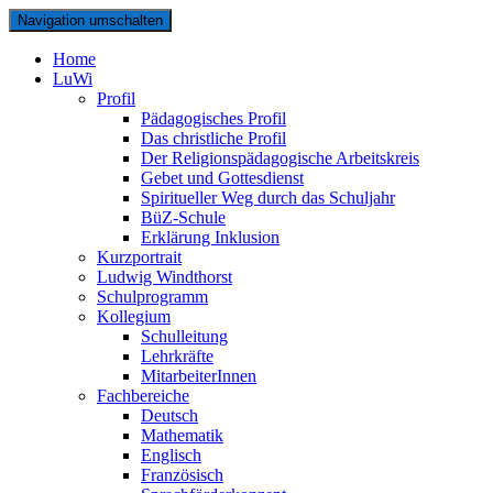
Navigation umschalten
Home
LuWi
Profil
Pädagogisches Profil
Das christliche Profil
Der Religionspädagogische Arbeitskreis
Gebet und Gottesdienst
Spiritueller Weg durch das Schuljahr
BüZ-Schule
Erklärung Inklusion
Kurzportrait
Ludwig Windthorst
Schulprogramm
Kollegium
Schulleitung
Lehrkräfte
MitarbeiterInnen
Fachbereiche
Deutsch
Mathematik
Englisch
Französisch