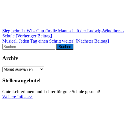
Beitragsnavigation
Sieg beim LuWi – Cup für die Mannschaft der Ludwig-Windthorst-
Schule [Vorheriger Beitrag]
Musical. Jeden Tag einen Schritt weiter!
[Nächster Beitrag]
Suchen
Suchen
nach:
Archiv
Archiv
Stellenangebote!
Gute Lehrerinnen und Lehrer für gute Schule gesucht!
Weitere Infos >>