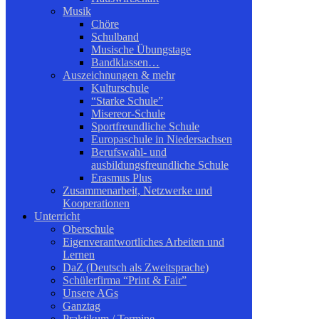
Musik
Chöre
Schulband
Musische Übungstage
Bandklassen…
Auszeichnungen & mehr
Kulturschule
“Starke Schule”
Misereor-Schule
Sportfreundliche Schule
Europaschule in Niedersachsen
Berufswahl- und
ausbildungsfreundliche Schule
Erasmus Plus
Zusammenarbeit, Netzwerke und
Kooperationen
Unterricht
Oberschule
Eigenverantwortliches Arbeiten und
Lernen
DaZ (Deutsch als Zweitsprache)
Schülerfirma “Print & Fair”
Unsere AGs
Ganztag
Praktikum / Termine