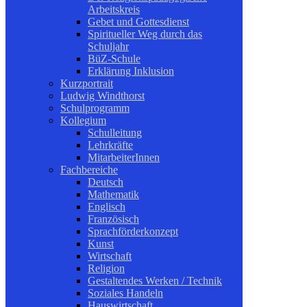
Arbeitskreis
Gebet und Gottesdienst
Spiritueller Weg durch das
Schuljahr
BüZ-Schule
Erklärung Inklusion
Kurzportrait
Ludwig Windthorst
Schulprogramm
Kollegium
Schulleitung
Lehrkräfte
MitarbeiterInnen
Fachbereiche
Deutsch
Mathematik
Englisch
Französisch
Sprachförderkonzept
Kunst
Wirtschaft
Religion
Gestaltendes Werken / Technik
Soziales Handeln
Hauswirtschaft