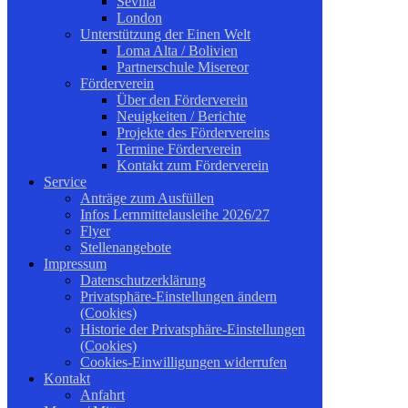
Sevilla
London
Unterstützung der Einen Welt
Loma Alta / Bolivien
Partnerschule Misereor
Förderverein
Über den Förderverein
Neuigkeiten / Berichte
Projekte des Fördervereins
Termine Förderverein
Kontakt zum Förderverein
Service
Anträge zum Ausfüllen
Infos Lernmittelausleihe 2026/27
Flyer
Stellenangebote
Impressum
Datenschutzerklärung
Privatsphäre-Einstellungen ändern
(Cookies)
Historie der Privatsphäre-Einstellungen
(Cookies)
Cookies-Einwilligungen widerrufen
Kontakt
Anfahrt