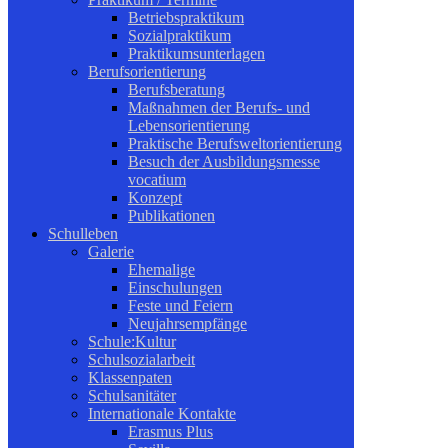
Betriebspraktikum
Sozialpraktikum
Praktikumsunterlagen
Berufsorientierung
Berufsberatung
Maßnahmen der Berufs- und
Lebensorientierung
Praktische Berufsweltorientierung
Besuch der Ausbildungsmesse
vocatium
Konzept
Publikationen
Schulleben
Galerie
Ehemalige
Einschulungen
Feste und Feiern
Neujahrsempfänge
Schule:Kultur
Schulsozialarbeit
Klassenpaten
Schulsanitäter
Internationale Kontakte
Erasmus Plus