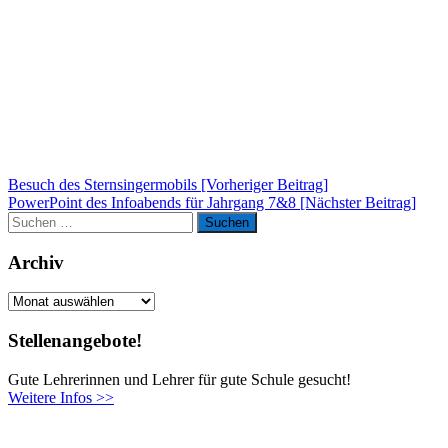
Beitragsnavigation
Besuch des Sternsingermobils [Vorheriger Beitrag]
PowerPoint des Infoabends für Jahrgang 7&8
[Nächster Beitrag]
Suchen
Suchen
nach:
Archiv
Archiv
Stellenangebote!
Gute Lehrerinnen und Lehrer für gute Schule gesucht!
Weitere Infos >>