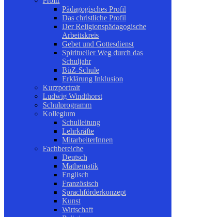
Profil
Pädagogisches Profil
Das christliche Profil
Der Religionspädagogische
Arbeitskreis
Gebet und Gottesdienst
Spiritueller Weg durch das
Schuljahr
BüZ-Schule
Erklärung Inklusion
Kurzportrait
Ludwig Windthorst
Schulprogramm
Kollegium
Schulleitung
Lehrkräfte
MitarbeiterInnen
Fachbereiche
Deutsch
Mathematik
Englisch
Französisch
Sprachförderkonzept
Kunst
Wirtschaft