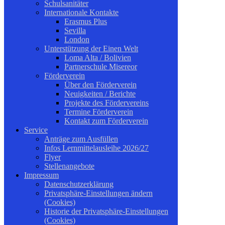
Schulsanitäter
Internationale Kontakte
Erasmus Plus
Sevilla
London
Unterstützung der Einen Welt
Loma Alta / Bolivien
Partnerschule Misereor
Förderverein
Über den Förderverein
Neuigkeiten / Berichte
Projekte des Fördervereins
Termine Förderverein
Kontakt zum Förderverein
Service
Anträge zum Ausfüllen
Infos Lernmittelausleihe 2026/27
Flyer
Stellenangebote
Impressum
Datenschutzerklärung
Privatsphäre-Einstellungen ändern
(Cookies)
Historie der Privatsphäre-Einstellungen
(Cookies)