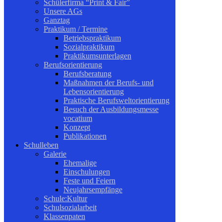
Schülerfirma “Print & Fair”
Unsere AGs
Ganztag
Praktikum / Termine
Betriebspraktikum
Sozialpraktikum
Praktikumsunterlagen
Berufsorientierung
Berufsberatung
Maßnahmen der Berufs- und
Lebensorientierung
Praktische Berufsweltorientierung
Besuch der Ausbildungsmesse
vocatium
Konzept
Publikationen
Schulleben
Galerie
Ehemalige
Einschulungen
Feste und Feiern
Neujahrsempfänge
Schule:Kultur
Schulsozialarbeit
Klassenpaten