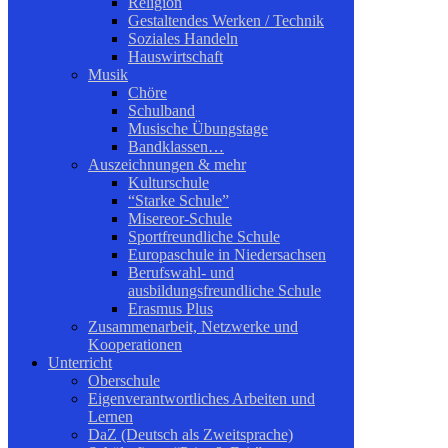
Religion
Gestaltendes Werken / Technik
Soziales Handeln
Hauswirtschaft
Musik
Chöre
Schulband
Musische Übungstage
Bandklassen…
Auszeichnungen & mehr
Kulturschule
“Starke Schule”
Misereor-Schule
Sportfreundliche Schule
Europaschule in Niedersachsen
Berufswahl- und
ausbildungsfreundliche Schule
Erasmus Plus
Zusammenarbeit, Netzwerke und
Kooperationen
Unterricht
Oberschule
Eigenverantwortliches Arbeiten und
Lernen
DaZ (Deutsch als Zweitsprache)