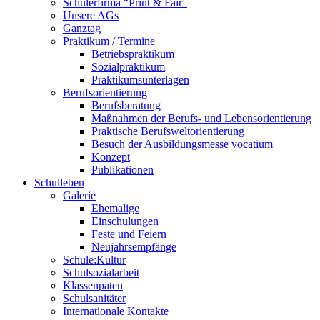
Schülerfirma “Print & Fair”
Unsere AGs
Ganztag
Praktikum / Termine
Betriebspraktikum
Sozialpraktikum
Praktikumsunterlagen
Berufsorientierung
Berufsberatung
Maßnahmen der Berufs- und Lebensorientierung
Praktische Berufsweltorientierung
Besuch der Ausbildungsmesse vocatium
Konzept
Publikationen
Schulleben
Galerie
Ehemalige
Einschulungen
Feste und Feiern
Neujahrsempfänge
Schule:Kultur
Schulsozialarbeit
Klassenpaten
Schulsanitäter
Internationale Kontakte