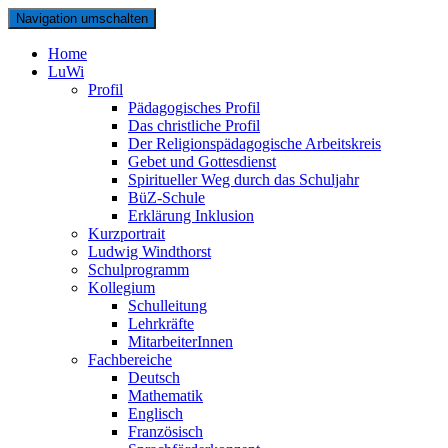
Navigation umschalten
Home
LuWi
Profil
Pädagogisches Profil
Das christliche Profil
Der Religionspädagogische Arbeitskreis
Gebet und Gottesdienst
Spiritueller Weg durch das Schuljahr
BüZ-Schule
Erklärung Inklusion
Kurzportrait
Ludwig Windthorst
Schulprogramm
Kollegium
Schulleitung
Lehrkräfte
MitarbeiterInnen
Fachbereiche
Deutsch
Mathematik
Englisch
Französisch