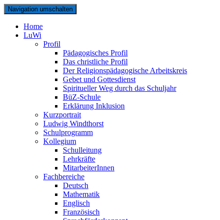
Navigation umschalten
Home
LuWi
Profil
Pädagogisches Profil
Das christliche Profil
Der Religionspädagogische Arbeitskreis
Gebet und Gottesdienst
Spiritueller Weg durch das Schuljahr
BüZ-Schule
Erklärung Inklusion
Kurzportrait
Ludwig Windthorst
Schulprogramm
Kollegium
Schulleitung
Lehrkräfte
MitarbeiterInnen
Fachbereiche
Deutsch
Mathematik
Englisch
Französisch