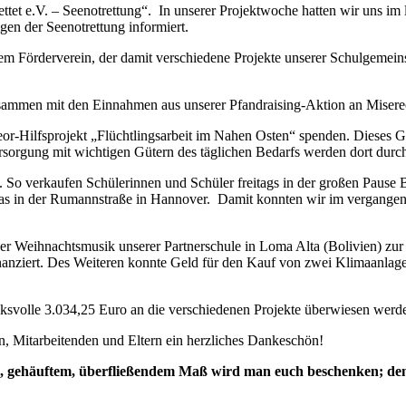
tet e.V. – Seenotrettung“. In unserer Projektwoche hatten wir uns im l
gen der Seenotrettung informiert.
m Förderverein, der damit verschiedene Projekte unserer Schulgemeins
usammen mit den Einnahmen aus unserer Pfandraising-Aktion an Misere
or-Hilfsprojekt „Flüchtlingsarbeit im Nahen Osten“ spenden. Dieses G
sorgung mit wichtigen Gütern des täglichen Bedarfs werden dort durch
t. So verkaufen Schülerinnen und Schüler freitags in der großen Pause B
itas in der Rumannstraße in Hannover. Damit konnten wir im vergangen
der Weihnachtsmusik unserer Partnerschule in Loma Alta (Bolivien) zur
nziert. Des Weiteren konnte Geld für den Kauf von zwei Klimaanlagen 
cksvolle 3.034,25 Euro an die verschiedenen Projekte überwiesen werd
n, Mitarbeitenden und Eltern ein herzliches Dankeschön!
m, gehäuftem, überfließendem Maß wird man euch beschenken; den