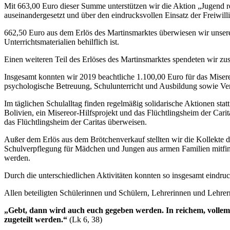
Mit 663,00 Euro dieser Summe unterstützen wir die Aktion „Jugend ret
auseinandergesetzt und über den eindrucksvollen Einsatz der Freiwilli
662,50 Euro aus dem Erlös des Martinsmarktes überwiesen wir unsere
Unterrichtsmaterialien behilflich ist.
Einen weiteren Teil des Erlöses des Martinsmarktes spendeten wir z
Insgesamt konnten wir 2019 beachtliche 1.100,00 Euro für das Misere
psychologische Betreuung, Schulunterricht und Ausbildung sowie Ver
Im täglichen Schulalltag finden regelmäßig solidarische Aktionen stat
Bolivien, ein Misereor-Hilfsprojekt und das Flüchtlingsheim der Car
das Flüchtlingsheim der Caritas überweisen.
Außer dem Erlös aus dem Brötchenverkauf stellten wir die Kollekte 
Schulverpflegung für Mädchen und Jungen aus armen Familien mitfina
werden.
Durch die unterschiedlichen Aktivitäten konnten so insgesamt eindru
Allen beteiligten Schülerinnen und Schülern, Lehrerinnen und Lehrer
„Gebt, dann wird auch euch gegeben werden. In reichem, volle
zugeteilt werden.“
(Lk 6, 38)