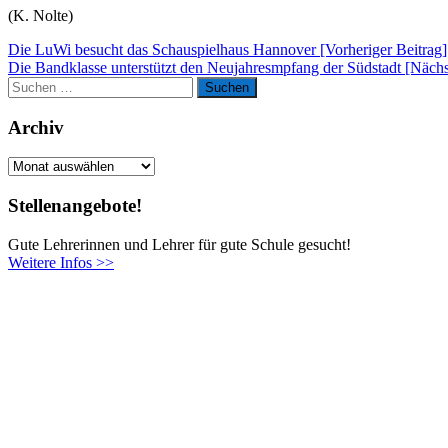
(K. Nolte)
Beitragsnavigation
Die LuWi besucht das Schauspielhaus Hannover [Vorheriger Beitrag]
Die Bandklasse unterstützt den Neujahresmpfang der Südstadt
[Nächs
Suchen
Suchen
nach:
Archiv
Archiv
Stellenangebote!
Gute Lehrerinnen und Lehrer für gute Schule gesucht!
Weitere Infos >>