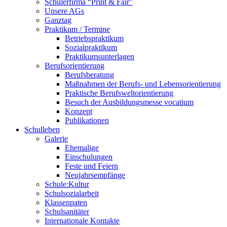
Schülerfirma “Print & Fair”
Unsere AGs
Ganztag
Praktikum / Termine
Betriebspraktikum
Sozialpraktikum
Praktikumsunterlagen
Berufsorientierung
Berufsberatung
Maßnahmen der Berufs- und Lebensorientierung
Praktische Berufsweltorientierung
Besuch der Ausbildungsmesse vocatium
Konzept
Publikationen
Schulleben
Galerie
Ehemalige
Einschulungen
Feste und Feiern
Neujahrsempfänge
Schule:Kultur
Schulsozialarbeit
Klassenpaten
Schulsanitäter
Internationale Kontakte