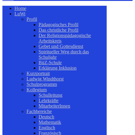
Home
LuWi
Profil
Pädagogisches Profil
Das christliche Profil
Der Religionspädagogische
Arbeitskreis
Gebet und Gottesdienst
Spiritueller Weg durch das
Schuljahr
BüZ-Schule
Erklärung Inklusion
Kurzportrait
Ludwig Windthorst
Schulprogramm
Kollegium
Schulleitung
Lehrkräfte
MitarbeiterInnen
Fachbereiche
Deutsch
Mathematik
Englisch
Französisch