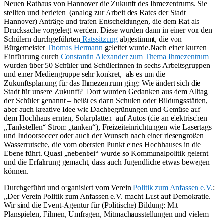
Neuen Rathaus von Hannover die Zukunft des Ihmezentrums. Sie
stellten und berieten (analog zur Arbeit des Rates der Stadt
Hannover) Anträge und trafen Entscheidungen, die dem Rat als
Drucksache vorgelegt werden. Diese wurden dann in einer von den
Schülern durchgeführten
Ratssitzung
abgestimmt, die von
Bürgemeister
Thomas Hermann
geleitet wurde.
Nach einer kurzen
Einführung durch
Constantin Alexander zum Thema Ihmezentrum
wurden über 50 Schüler und Schülerinnen in sechs Arbeitsgruppen
und einer Mediengruppe sehr konkret, als es um die
Zukunftsplanung für das Ihmezentrum ging: Wie ändert sich die
Stadt für unsere Zukunft? Dort wurden Gedanken aus dem Alltag
der Schüler genannt – heißt es dann Schulen oder Bildungsstätten,
aber auch kreative Idee wie Dachbegrünungen und Gemüse auf
dem Hochhaus ernten, Solarplatten auf Autos (die an elektrischen
„Tankstellen“ Strom „tanken“), Freizeiteinrichtungen wie Lasertags
und Indoorsoccer oder auch der Wunsch nach einer riesengroßen
Wasserrutsche, die vom obersten Punkt eines Hochhauses in die
Ebene führt. Quasi „nebenbei“ wurde so Kommunalpolitik gelernt
und die Erfahrung gemacht, dass auch Jugendliche etwas bewegen
können.
Durchgeführt und organisiert vom Verein
Politik zum Anfassen e.V.
:
„Der Verein Politik zum Anfassen e.V. macht Lust auf Demokratie.
Wir sind die Event-Agentur für (Politische) Bildung: Mit
Planspielen, Filmen, Umfragen, Mitmachausstellungen und vielem