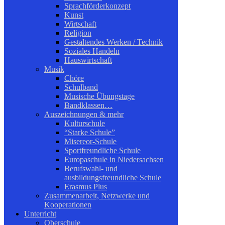
Sprachförderkonzept
Kunst
Wirtschaft
Religion
Gestaltendes Werken / Technik
Soziales Handeln
Hauswirtschaft
Musik
Chöre
Schulband
Musische Übungstage
Bandklassen…
Auszeichnungen & mehr
Kulturschule
“Starke Schule”
Misereor-Schule
Sportfreundliche Schule
Europaschule in Niedersachsen
Berufswahl- und
ausbildungsfreundliche Schule
Erasmus Plus
Zusammenarbeit, Netzwerke und
Kooperationen
Unterricht
Oberschule