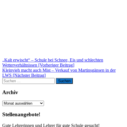
Beitragsnavigation
„Kalt erwischt“ – Schule bei Schnee, Eis und schlechten
Wetterverhältnissen [Vorheriger Beitrag]
Kleinvieh macht auch Mist – Verkauf von Martinsgänsen in der
LWS
[Nächster Beitrag]
Suchen
Suchen
nach:
Archiv
Archiv
Stellenangebote!
Gute Lehrerinnen und Lehrer für gute Schule gesucht!