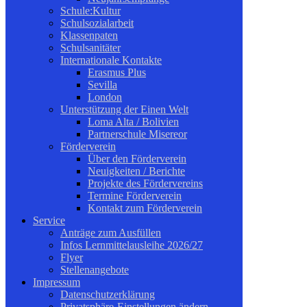
Schule:Kultur
Schulsozialarbeit
Klassenpaten
Schulsanitäter
Internationale Kontakte
Erasmus Plus
Sevilla
London
Unterstützung der Einen Welt
Loma Alta / Bolivien
Partnerschule Misereor
Förderverein
Über den Förderverein
Neuigkeiten / Berichte
Projekte des Fördervereins
Termine Förderverein
Kontakt zum Förderverein
Service
Anträge zum Ausfüllen
Infos Lernmittelausleihe 2026/27
Flyer
Stellenangebote
Impressum
Datenschutzerklärung
Privatsphäre-Einstellungen ändern