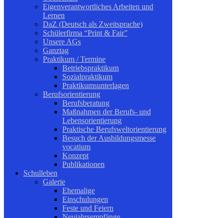
Eigenverantwortliches Arbeiten und
Lernen
DaZ (Deutsch als Zweitsprache)
Schülerfirma “Print & Fair”
Unsere AGs
Ganztag
Praktikum / Termine
Betriebspraktikum
Sozialpraktikum
Praktikumsunterlagen
Berufsorientierung
Berufsberatung
Maßnahmen der Berufs- und
Lebensorientierung
Praktische Berufsweltorientierung
Besuch der Ausbildungsmesse
vocatium
Konzept
Publikationen
Schulleben
Galerie
Ehemalige
Einschulungen
Feste und Feiern
Neujahrsempfänge