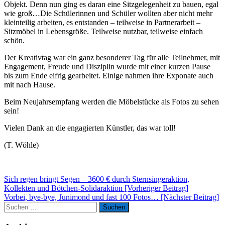
Objekt. Denn nun ging es daran eine Sitzgelegenheit zu bauen, egal
wie groß…Die Schülerinnen und Schüler wollten aber nicht mehr
kleinteilig arbeiten, es entstanden – teilweise in Partnerarbeit –
Sitzmöbel in Lebensgröße. Teilweise nutzbar, teilweise einfach
schön.
Der Kreativtag war ein ganz besonderer Tag für alle Teilnehmer, mit
Engagement, Freude und Disziplin wurde mit einer kurzen Pause
bis zum Ende eifrig gearbeitet. Einige nahmen ihre Exponate auch
mit nach Hause.
Beim Neujahrsempfang werden die Möbelstücke als Fotos zu sehen
sein!
Vielen Dank an die engagierten Künstler, das war toll!
(T. Wöhle)
Beitragsnavigation
Sich regen bringt Segen – 3600 € durch Sternsingeraktion,
Kollekten und Bötchen-Solidaraktion [Vorheriger Beitrag]
Vorbei, bye-bye, Junimond und fast 100 Fotos…
[Nächster Beitrag]
Suchen
Suchen
nach: