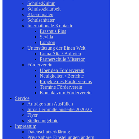
Schule:Kultur
Schulsozialarbeit
Klassenpaten
Schulsanitäter
Internationale Kontakte
Erasmus Plus
Sevilla
London
Unterstützung der Einen Welt
Loma Alta / Bolivien
Partnerschule Misereor
Förderverein
Über den Förderverein
Neuigkeiten / Berichte
Projekte des Fördervereins
Termine Förderverein
Kontakt zum Förderverein
Service
Anträge zum Ausfüllen
Infos Lernmittelausleihe 2026/27
Flyer
Stellenangebote
Impressum
Datenschutzerklärung
Privatsphäre-Einstellungen ändern