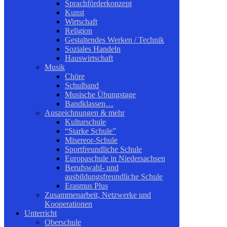
Sprachförderkonzept
Kunst
Wirtschaft
Religion
Gestaltendes Werken / Technik
Soziales Handeln
Hauswirtschaft
Musik
Chöre
Schulband
Musische Übungstage
Bandklassen…
Auszeichnungen & mehr
Kulturschule
“Starke Schule”
Misereor-Schule
Sportfreundliche Schule
Europaschule in Niedersachsen
Berufswahl- und
ausbildungsfreundliche Schule
Erasmus Plus
Zusammenarbeit, Netzwerke und
Kooperationen
Unterricht
Oberschule