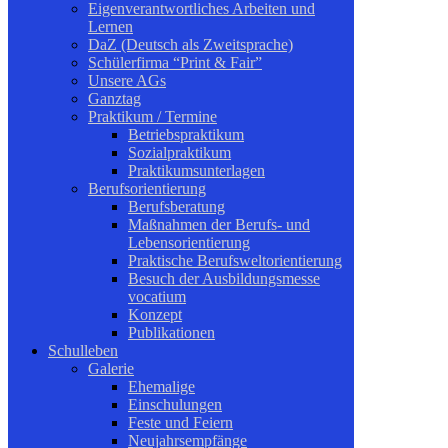
Eigenverantwortliches Arbeiten und
Lernen
DaZ (Deutsch als Zweitsprache)
Schülerfirma “Print & Fair”
Unsere AGs
Ganztag
Praktikum / Termine
Betriebspraktikum
Sozialpraktikum
Praktikumsunterlagen
Berufsorientierung
Berufsberatung
Maßnahmen der Berufs- und
Lebensorientierung
Praktische Berufsweltorientierung
Besuch der Ausbildungsmesse
vocatium
Konzept
Publikationen
Schulleben
Galerie
Ehemalige
Einschulungen
Feste und Feiern
Neujahrsempfänge