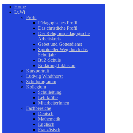
Home
LuWi
Profil
Pädagogisches Profil
Das christliche Profil
Der Religionspädagogische
Arbeitskreis
Gebet und Gottesdienst
Spiritueller Weg durch das
Schuljahr
BüZ-Schule
Erklärung Inklusion
Kurzportrait
Ludwig Windthorst
Schulprogramm
Kollegium
Schulleitung
Lehrkräfte
MitarbeiterInnen
Fachbereiche
Deutsch
Mathematik
Englisch
Französisch