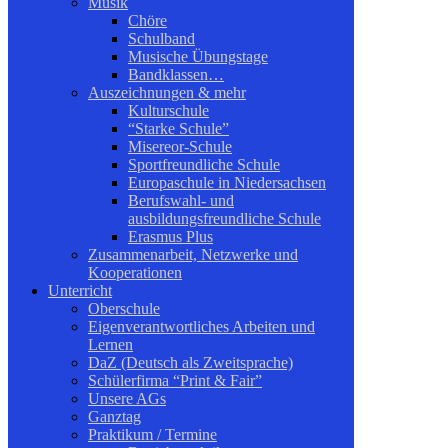
Musik
Chöre
Schulband
Musische Übungstage
Bandklassen…
Auszeichnungen & mehr
Kulturschule
“Starke Schule”
Misereor-Schule
Sportfreundliche Schule
Europaschule in Niedersachsen
Berufswahl- und
ausbildungsfreundliche Schule
Erasmus Plus
Zusammenarbeit, Netzwerke und
Kooperationen
Unterricht
Oberschule
Eigenverantwortliches Arbeiten und
Lernen
DaZ (Deutsch als Zweitsprache)
Schülerfirma “Print & Fair”
Unsere AGs
Ganztag
Praktikum / Termine