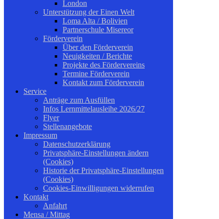
London
Unterstützung der Einen Welt
Loma Alta / Bolivien
Partnerschule Misereor
Förderverein
Über den Förderverein
Neuigkeiten / Berichte
Projekte des Fördervereins
Termine Förderverein
Kontakt zum Förderverein
Service
Anträge zum Ausfüllen
Infos Lernmittelausleihe 2026/27
Flyer
Stellenangebote
Impressum
Datenschutzerklärung
Privatsphäre-Einstellungen ändern
(Cookies)
Historie der Privatsphäre-Einstellungen
(Cookies)
Cookies-Einwilligungen widerrufen
Kontakt
Anfahrt
Mensa / Mittag