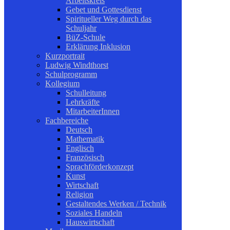
Arbeitskreis
Gebet und Gottesdienst
Spiritueller Weg durch das
Schuljahr
BüZ-Schule
Erklärung Inklusion
Kurzportrait
Ludwig Windthorst
Schulprogramm
Kollegium
Schulleitung
Lehrkräfte
MitarbeiterInnen
Fachbereiche
Deutsch
Mathematik
Englisch
Französisch
Sprachförderkonzept
Kunst
Wirtschaft
Religion
Gestaltendes Werken / Technik
Soziales Handeln
Hauswirtschaft