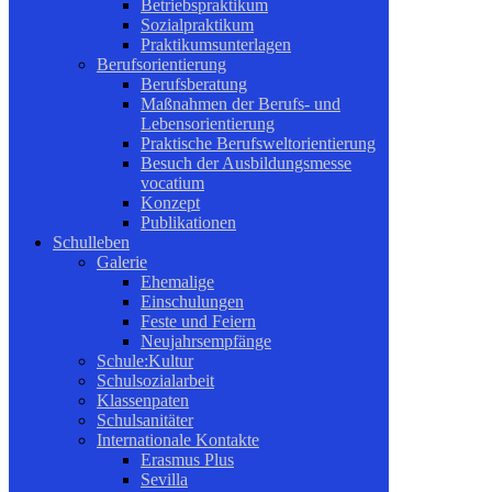
Betriebspraktikum
Sozialpraktikum
Praktikumsunterlagen
Berufsorientierung
Berufsberatung
Maßnahmen der Berufs- und
Lebensorientierung
Praktische Berufsweltorientierung
Besuch der Ausbildungsmesse
vocatium
Konzept
Publikationen
Schulleben
Galerie
Ehemalige
Einschulungen
Feste und Feiern
Neujahrsempfänge
Schule:Kultur
Schulsozialarbeit
Klassenpaten
Schulsanitäter
Internationale Kontakte
Erasmus Plus
Sevilla