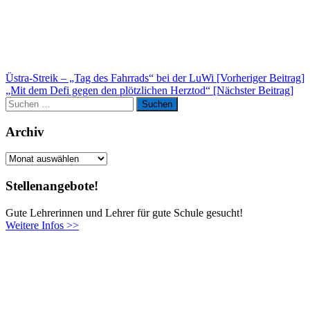
Beitragsnavigation
Üstra-Streik – „Tag des Fahrrads“ bei der LuWi [Vorheriger Beitrag]
„Mit dem Defi gegen den plötzlichen Herztod“
[Nächster Beitrag]
Suchen
Suchen
nach:
Archiv
Archiv
Stellenangebote!
Gute Lehrerinnen und Lehrer für gute Schule gesucht!
Weitere Infos >>