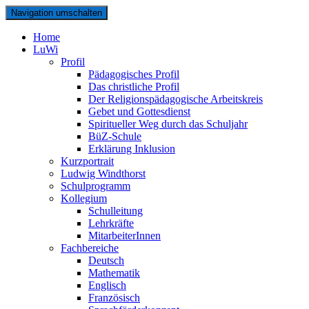
Navigation umschalten
Home
LuWi
Profil
Pädagogisches Profil
Das christliche Profil
Der Religionspädagogische Arbeitskreis
Gebet und Gottesdienst
Spiritueller Weg durch das Schuljahr
BüZ-Schule
Erklärung Inklusion
Kurzportrait
Ludwig Windthorst
Schulprogramm
Kollegium
Schulleitung
Lehrkräfte
MitarbeiterInnen
Fachbereiche
Deutsch
Mathematik
Englisch
Französisch