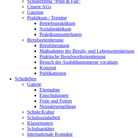
Schülerfirma “Print & Fair”
Unsere AGs
Ganztag
Praktikum / Termine
Betriebspraktikum
Sozialpraktikum
Praktikumsunterlagen
Berufsorientierung
Berufsberatung
Maßnahmen der Berufs- und Lebensorientierung
Praktische Berufsweltorientierung
Besuch der Ausbildungsmesse vocatium
Konzept
Publikationen
Schulleben
Galerie
Ehemalige
Einschulungen
Feste und Feiern
Neujahrsempfänge
Schule:Kultur
Schulsozialarbeit
Klassenpaten
Schulsanitäter
Internationale Kontakte