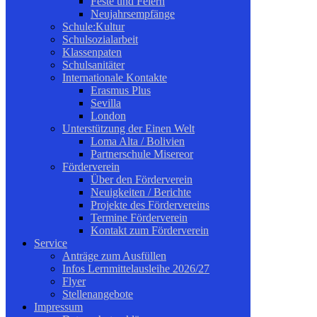
Feste und Feiern
Neujahrsempfänge
Schule:Kultur
Schulsozialarbeit
Klassenpaten
Schulsanitäter
Internationale Kontakte
Erasmus Plus
Sevilla
London
Unterstützung der Einen Welt
Loma Alta / Bolivien
Partnerschule Misereor
Förderverein
Über den Förderverein
Neuigkeiten / Berichte
Projekte des Fördervereins
Termine Förderverein
Kontakt zum Förderverein
Service
Anträge zum Ausfüllen
Infos Lernmittelausleihe 2026/27
Flyer
Stellenangebote
Impressum