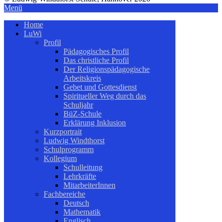
Menü
Home
LuWi
Profil
Pädagogisches Profil
Das christliche Profil
Der Religionspädagogische
Arbeitskreis
Gebet und Gottesdienst
Spiritueller Weg durch das
Schuljahr
BüZ-Schule
Erklärung Inklusion
Kurzportrait
Ludwig Windthorst
Schulprogramm
Kollegium
Schulleitung
Lehrkräfte
MitarbeiterInnen
Fachbereiche
Deutsch
Mathematik
Englisch