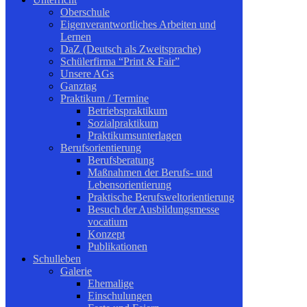
Oberschule
Eigenverantwortliches Arbeiten und
Lernen
DaZ (Deutsch als Zweitsprache)
Schülerfirma “Print & Fair”
Unsere AGs
Ganztag
Praktikum / Termine
Betriebspraktikum
Sozialpraktikum
Praktikumsunterlagen
Berufsorientierung
Berufsberatung
Maßnahmen der Berufs- und
Lebensorientierung
Praktische Berufsweltorientierung
Besuch der Ausbildungsmesse
vocatium
Konzept
Publikationen
Schulleben
Galerie
Ehemalige
Einschulungen