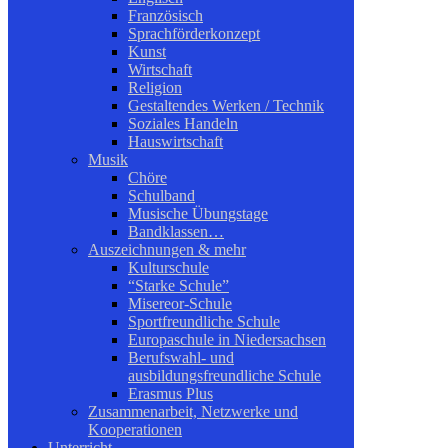
Französisch
Sprachförderkonzept
Kunst
Wirtschaft
Religion
Gestaltendes Werken / Technik
Soziales Handeln
Hauswirtschaft
Musik
Chöre
Schulband
Musische Übungstage
Bandklassen…
Auszeichnungen & mehr
Kulturschule
“Starke Schule”
Misereor-Schule
Sportfreundliche Schule
Europaschule in Niedersachsen
Berufswahl- und
ausbildungsfreundliche Schule
Erasmus Plus
Zusammenarbeit, Netzwerke und
Kooperationen
Unterricht