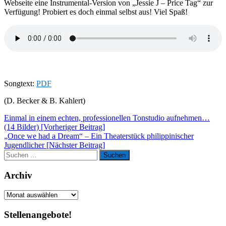
Webseite eine Instrumental-Version von „Jessie J – Price Tag“ zur
Verfügung! Probiert es doch einmal selbst aus! Viel Spaß!
Songtext:
PDF
(D. Becker & B. Kahlert)
Beitragsnavigation
Einmal in einem echten, professionellen Tonstudio aufnehmen…
(14 Bilder) [Vorheriger Beitrag]
„Once we had a Dream“ – Ein Theaterstück philippinischer
Jugendlicher
[Nächster Beitrag]
Suchen
Suchen
nach:
Archiv
Archiv
Stellenangebote!