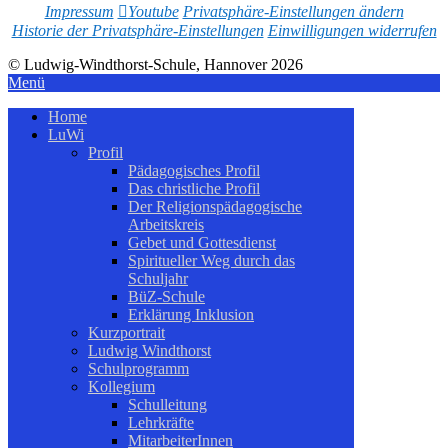
Impressum
Youtube
Privatsphäre-Einstellungen ändern
Historie der Privatsphäre-Einstellungen
Einwilligungen widerrufen
© Ludwig-Windthorst-Schule, Hannover 2026
Menü
Home
LuWi
Profil
Pädagogisches Profil
Das christliche Profil
Der Religionspädagogische
Arbeitskreis
Gebet und Gottesdienst
Spiritueller Weg durch das
Schuljahr
BüZ-Schule
Erklärung Inklusion
Kurzportrait
Ludwig Windthorst
Schulprogramm
Kollegium
Schulleitung
Lehrkräfte
MitarbeiterInnen