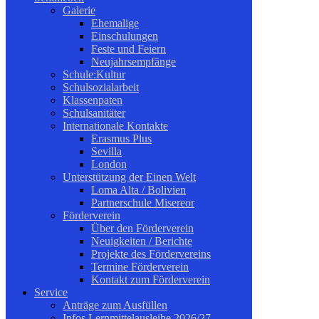
Galerie
Ehemalige
Einschulungen
Feste und Feiern
Neujahrsempfänge
Schule:Kultur
Schulsozialarbeit
Klassenpaten
Schulsanitäter
Internationale Kontakte
Erasmus Plus
Sevilla
London
Unterstützung der Einen Welt
Loma Alta / Bolivien
Partnerschule Misereor
Förderverein
Über den Förderverein
Neuigkeiten / Berichte
Projekte des Fördervereins
Termine Förderverein
Kontakt zum Förderverein
Service
Anträge zum Ausfüllen
Infos Lernmittelausleihe 2026/27