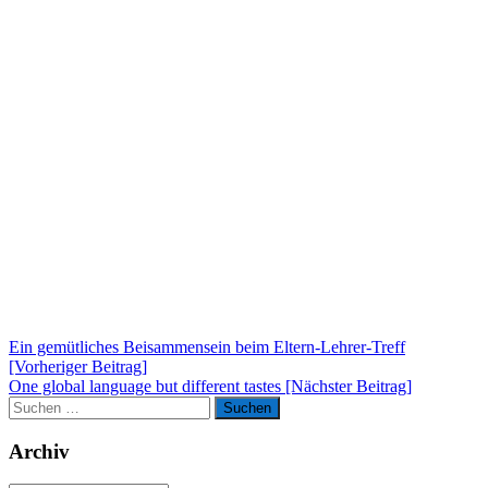
Beitragsnavigation
Ein gemütliches Beisammensein beim Eltern-Lehrer-Treff
[Vorheriger Beitrag]
One global language but different tastes
[Nächster Beitrag]
Suchen
Suchen
nach:
Archiv