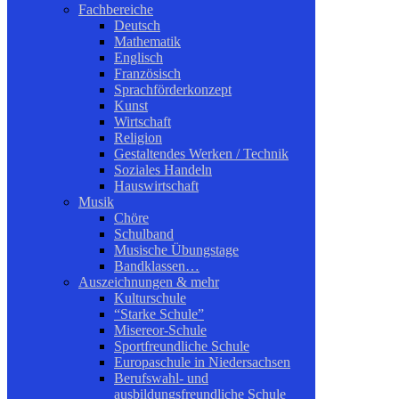
Fachbereiche
Deutsch
Mathematik
Englisch
Französisch
Sprachförderkonzept
Kunst
Wirtschaft
Religion
Gestaltendes Werken / Technik
Soziales Handeln
Hauswirtschaft
Musik
Chöre
Schulband
Musische Übungstage
Bandklassen…
Auszeichnungen & mehr
Kulturschule
“Starke Schule”
Misereor-Schule
Sportfreundliche Schule
Europaschule in Niedersachsen
Berufswahl- und
ausbildungsfreundliche Schule