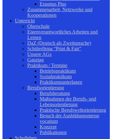
Erasmus Plus
Zusammenarbeit, Netzwerke und
Kooperationen
Unterricht
Oberschule
Eigenverantwortliches Arbeiten und
Lernen
DaZ (Deutsch als Zweitsprache)
Schülerfirma “Print & Fair”
Unsere AGs
Ganztag
Praktikum / Termine
Betriebspraktikum
Sozialpraktikum
Praktikumsunterlagen
Berufsorientierung
Berufsberatung
Maßnahmen der Berufs- und
Lebensorientierung
Praktische Berufsweltorientierung
Besuch der Ausbildungsmesse
vocatium
Konzept
Publikationen
Schulleben