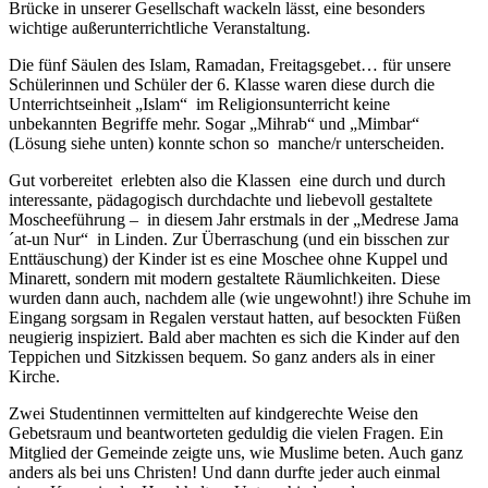
Brücke in unserer Gesellschaft wackeln lässt, eine besonders
wichtige außerunterrichtliche Veranstaltung.
Die fünf Säulen des Islam, Ramadan, Freitagsgebet… für unsere
Schülerinnen und Schüler der 6. Klasse waren diese durch die
Unterrichtseinheit „Islam“ im Religionsunterricht keine
unbekannten Begriffe mehr. Sogar „Mihrab“ und „Mimbar“
(Lösung siehe unten) konnte schon so manche/r unterscheiden.
Gut vorbereitet erlebten also die Klassen eine durch und durch
interessante, pädagogisch durchdachte und liebevoll gestaltete
Moscheeführung – in diesem Jahr erstmals in der „Medrese Jama
´at-un Nur“ in Linden. Zur Überraschung (und ein bisschen zur
Enttäuschung) der Kinder ist es eine Moschee ohne Kuppel und
Minarett, sondern mit modern gestaltete Räumlichkeiten. Diese
wurden dann auch, nachdem alle (wie ungewohnt!) ihre Schuhe im
Eingang sorgsam in Regalen verstaut hatten, auf besockten Füßen
neugierig inspiziert. Bald aber machten es sich die Kinder auf den
Teppichen und Sitzkissen bequem. So ganz anders als in einer
Kirche.
Zwei Studentinnen vermittelten auf kindgerechte Weise den
Gebetsraum und beantworteten geduldig die vielen Fragen. Ein
Mitglied der Gemeinde zeigte uns, wie Muslime beten. Auch ganz
anders als bei uns Christen! Und dann durfte jeder auch einmal