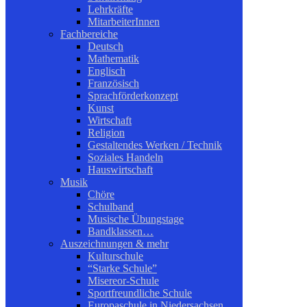
Lehrkräfte
MitarbeiterInnen
Fachbereiche
Deutsch
Mathematik
Englisch
Französisch
Sprachförderkonzept
Kunst
Wirtschaft
Religion
Gestaltendes Werken / Technik
Soziales Handeln
Hauswirtschaft
Musik
Chöre
Schulband
Musische Übungstage
Bandklassen…
Auszeichnungen & mehr
Kulturschule
“Starke Schule”
Misereor-Schule
Sportfreundliche Schule
Europaschule in Niedersachsen