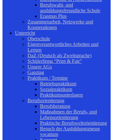
Berufswahl- und
ausbildungsfreundliche Schule
Erasmus Plus
Zusammenarbeit, Netzwerke und
Kooperationen
Unterricht
Oberschule
Eigenverantwortliches Arbeiten und
Lernen
DaZ (Deutsch als Zweitsprache)
Schülerfirma “Print & Fair”
Unsere AGs
Ganztag
Praktikum / Termine
Betriebspraktikum
Sozialpraktikum
Praktikumsunterlagen
Berufsorientierung
Berufsberatung
Maßnahmen der Berufs- und
Lebensorientierung
Praktische Berufsweltorientierung
Besuch der Ausbildungsmesse
vocatium
Konzept