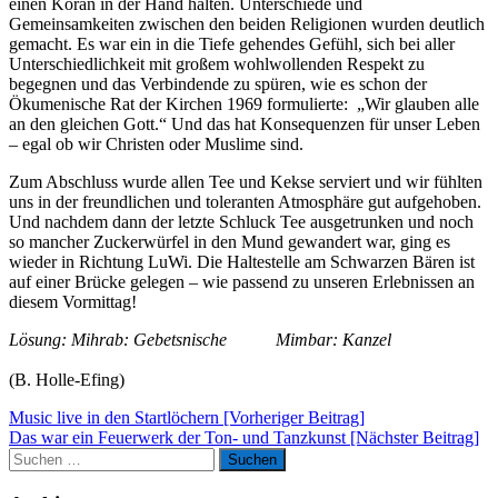
einen Koran in der Hand halten. Unterschiede und
Gemeinsamkeiten zwischen den beiden Religionen wurden deutlich
gemacht. Es war ein in die Tiefe gehendes Gefühl, sich bei aller
Unterschiedlichkeit mit großem wohlwollenden Respekt zu
begegnen und das Verbindende zu spüren, wie es schon der
Ökumenische Rat der Kirchen 1969 formulierte: „Wir glauben alle
an den gleichen Gott.“ Und das hat Konsequenzen für unser Leben
– egal ob wir Christen oder Muslime sind.
Zum Abschluss wurde allen Tee und Kekse serviert und wir fühlten
uns in der freundlichen und toleranten Atmosphäre gut aufgehoben.
Und nachdem dann der letzte Schluck Tee ausgetrunken und noch
so mancher Zuckerwürfel in den Mund gewandert war, ging es
wieder in Richtung LuWi. Die Haltestelle am Schwarzen Bären ist
auf einer Brücke gelegen – wie passend zu unseren Erlebnissen an
diesem Vormittag!
Lösung: Mihrab: Gebetsnische Mimbar: Kanzel
(B. Holle-Efing)
Beitragsnavigation
Music live in den Startlöchern [Vorheriger Beitrag]
Das war ein Feuerwerk der Ton- und Tanzkunst
[Nächster Beitrag]
Suchen
Suchen
nach: