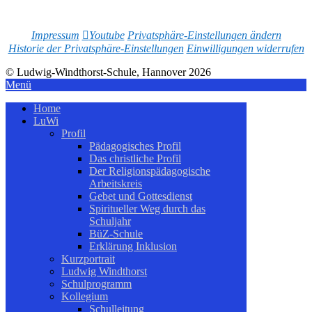
Impressum
Youtube
Privatsphäre-Einstellungen ändern
Historie der Privatsphäre-Einstellungen
Einwilligungen widerrufen
© Ludwig-Windthorst-Schule, Hannover 2026
Menü
Home
LuWi
Profil
Pädagogisches Profil
Das christliche Profil
Der Religionspädagogische
Arbeitskreis
Gebet und Gottesdienst
Spiritueller Weg durch das
Schuljahr
BüZ-Schule
Erklärung Inklusion
Kurzportrait
Ludwig Windthorst
Schulprogramm
Kollegium
Schulleitung