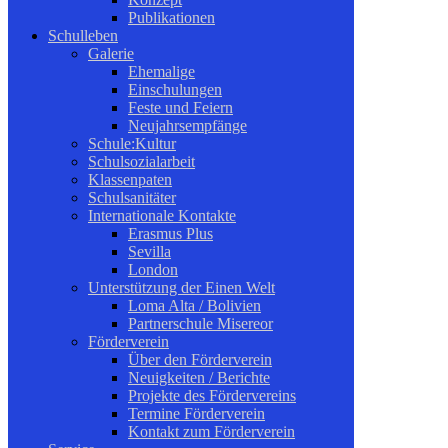
Publikationen
Schulleben
Galerie
Ehemalige
Einschulungen
Feste und Feiern
Neujahrsempfänge
Schule:Kultur
Schulsozialarbeit
Klassenpaten
Schulsanitäter
Internationale Kontakte
Erasmus Plus
Sevilla
London
Unterstützung der Einen Welt
Loma Alta / Bolivien
Partnerschule Misereor
Förderverein
Über den Förderverein
Neuigkeiten / Berichte
Projekte des Fördervereins
Termine Förderverein
Kontakt zum Förderverein