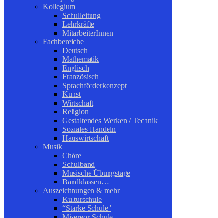
Kollegium
Schulleitung
Lehrkräfte
MitarbeiterInnen
Fachbereiche
Deutsch
Mathematik
Englisch
Französisch
Sprachförderkonzept
Kunst
Wirtschaft
Religion
Gestaltendes Werken / Technik
Soziales Handeln
Hauswirtschaft
Musik
Chöre
Schulband
Musische Übungstage
Bandklassen…
Auszeichnungen & mehr
Kulturschule
“Starke Schule”
Misereor-Schule