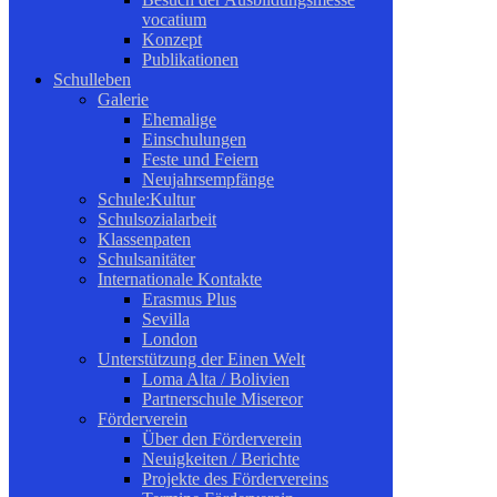
vocatium
Konzept
Publikationen
Schulleben
Galerie
Ehemalige
Einschulungen
Feste und Feiern
Neujahrsempfänge
Schule:Kultur
Schulsozialarbeit
Klassenpaten
Schulsanitäter
Internationale Kontakte
Erasmus Plus
Sevilla
London
Unterstützung der Einen Welt
Loma Alta / Bolivien
Partnerschule Misereor
Förderverein
Über den Förderverein
Neuigkeiten / Berichte
Projekte des Fördervereins