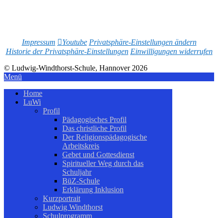
Impressum
Youtube
Privatsphäre-Einstellungen ändern
Historie der Privatsphäre-Einstellungen
Einwilligungen widerrufen
© Ludwig-Windthorst-Schule, Hannover 2026
Menü
Home
LuWi
Profil
Pädagogisches Profil
Das christliche Profil
Der Religionspädagogische
Arbeitskreis
Gebet und Gottesdienst
Spiritueller Weg durch das
Schuljahr
BüZ-Schule
Erklärung Inklusion
Kurzportrait
Ludwig Windthorst
Schulprogramm