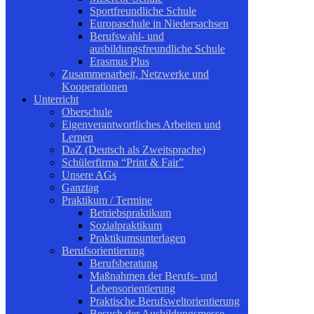
Sportfreundliche Schule
Europaschule in Niedersachsen
Berufswahl- und
ausbildungsfreundliche Schule
Erasmus Plus
Zusammenarbeit, Netzwerke und
Kooperationen
Unterricht
Oberschule
Eigenverantwortliches Arbeiten und
Lernen
DaZ (Deutsch als Zweitsprache)
Schülerfirma “Print & Fair”
Unsere AGs
Ganztag
Praktikum / Termine
Betriebspraktikum
Sozialpraktikum
Praktikumsunterlagen
Berufsorientierung
Berufsberatung
Maßnahmen der Berufs- und
Lebensorientierung
Praktische Berufsweltorientierung
Besuch der Ausbildungsmesse