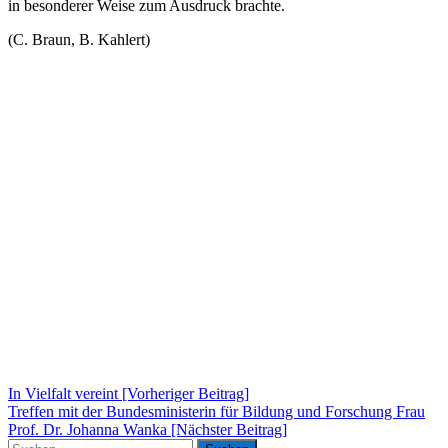
in besonderer Weise zum Ausdruck brachte.
(C. Braun, B. Kahlert)
Beitragsnavigation
In Vielfalt vereint [Vorheriger Beitrag]
Treffen mit der Bundesministerin für Bildung und Forschung Frau
Prof. Dr. Johanna Wanka
[Nächster Beitrag]
Suchen