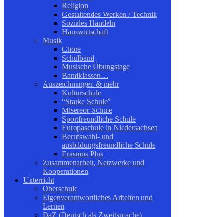
Religion
Gestaltendes Werken / Technik
Soziales Handeln
Hauswirtschaft
Musik
Chöre
Schulband
Musische Übungstage
Bandklassen…
Auszeichnungen & mehr
Kulturschule
“Starke Schule”
Misereor-Schule
Sportfreundliche Schule
Europaschule in Niedersachsen
Berufswahl- und
ausbildungsfreundliche Schule
Erasmus Plus
Zusammenarbeit, Netzwerke und
Kooperationen
Unterricht
Oberschule
Eigenverantwortliches Arbeiten und
Lernen
DaZ (Deutsch als Zweitsprache)