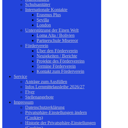
Schulsanitäter
Internationale Kontakte
Erasmus Plus
Sevilla
London
Unterstützung der Einen Welt
Loma Alta / Bolivien
Partnerschule Misereor
Förderverein
Über den Förderverein
Neuigkeiten / Berichte
Projekte des Fördervereins
Termine Förderverein
Kontakt zum Förderverein
Service
Anträge zum Ausfüllen
Infos Lernmittelausleihe 2026/27
Flyer
Stellenangebote
Impressum
Datenschutzerklärung
Privatsphäre-Einstellungen ändern
(Cookies)
Historie der Privatsphäre-Einstellungen
(Cookies)