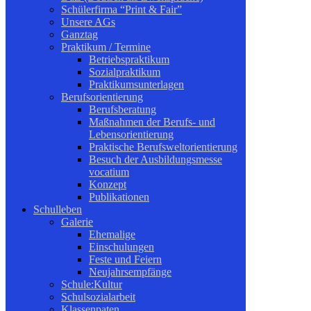
Schülerfirma “Print & Fair”
Unsere AGs
Ganztag
Praktikum / Termine
Betriebspraktikum
Sozialpraktikum
Praktikumsunterlagen
Berufsorientierung
Berufsberatung
Maßnahmen der Berufs- und
Lebensorientierung
Praktische Berufsweltorientierung
Besuch der Ausbildungsmesse
vocatium
Konzept
Publikationen
Schulleben
Galerie
Ehemalige
Einschulungen
Feste und Feiern
Neujahrsempfänge
Schule:Kultur
Schulsozialarbeit
Klassenpaten