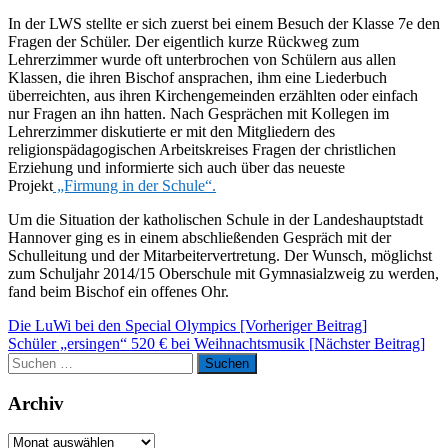
In der LWS stellte er sich zuerst bei einem Besuch der Klasse 7e den
Fragen der Schüler. Der eigentlich kurze Rückweg zum
Lehrerzimmer wurde oft unterbrochen von Schülern aus allen
Klassen, die ihren Bischof ansprachen, ihm eine Liederbuch
überreichten, aus ihren Kirchengemeinden erzählten oder einfach
nur Fragen an ihn hatten. Nach Gesprächen mit Kollegen im
Lehrerzimmer diskutierte er mit den Mitgliedern des
religionspädagogischen Arbeitskreises Fragen der christlichen
Erziehung und informierte sich auch über das neueste
Projekt
„Firmung in der Schule“.
Um die Situation der katholischen Schule in der Landeshauptstadt
Hannover ging es in einem abschließenden Gespräch mit der
Schulleitung und der Mitarbeitervertretung. Der Wunsch, möglichst
zum Schuljahr 2014/15 Oberschule mit Gymnasialzweig zu werden,
fand beim Bischof ein offenes Ohr.
Beitragsnavigation
Die LuWi bei den Special Olympics [Vorheriger Beitrag]
Schüler „ersingen“ 520 € bei Weihnachtsmusik
[Nächster Beitrag]
Suchen
Suchen
nach:
Archiv
Archiv