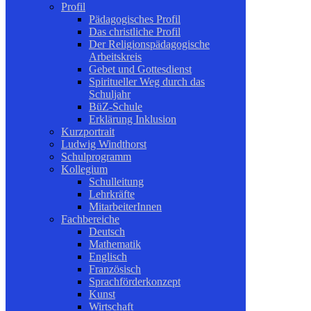
Profil
Pädagogisches Profil
Das christliche Profil
Der Religionspädagogische
Arbeitskreis
Gebet und Gottesdienst
Spiritueller Weg durch das
Schuljahr
BüZ-Schule
Erklärung Inklusion
Kurzportrait
Ludwig Windthorst
Schulprogramm
Kollegium
Schulleitung
Lehrkräfte
MitarbeiterInnen
Fachbereiche
Deutsch
Mathematik
Englisch
Französisch
Sprachförderkonzept
Kunst
Wirtschaft