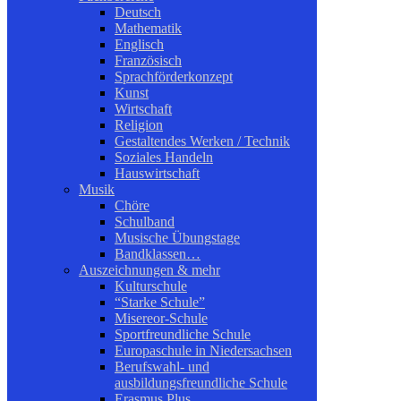
Deutsch
Mathematik
Englisch
Französisch
Sprachförderkonzept
Kunst
Wirtschaft
Religion
Gestaltendes Werken / Technik
Soziales Handeln
Hauswirtschaft
Musik
Chöre
Schulband
Musische Übungstage
Bandklassen…
Auszeichnungen & mehr
Kulturschule
“Starke Schule”
Misereor-Schule
Sportfreundliche Schule
Europaschule in Niedersachsen
Berufswahl- und
ausbildungsfreundliche Schule
Erasmus Plus