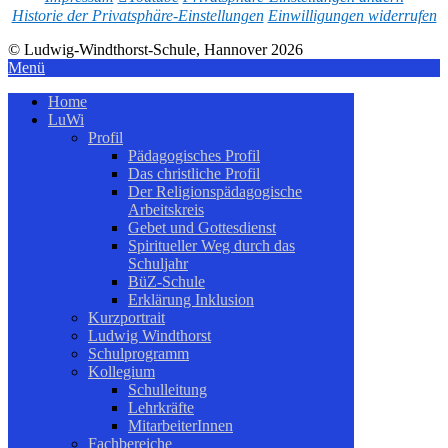
Historie der Privatsphäre-Einstellungen
Einwilligungen widerrufen
© Ludwig-Windthorst-Schule, Hannover 2026
Menü
Home
LuWi
Profil
Pädagogisches Profil
Das christliche Profil
Der Religionspädagogische
Arbeitskreis
Gebet und Gottesdienst
Spiritueller Weg durch das
Schuljahr
BüZ-Schule
Erklärung Inklusion
Kurzportrait
Ludwig Windthorst
Schulprogramm
Kollegium
Schulleitung
Lehrkräfte
MitarbeiterInnen
Fachbereiche