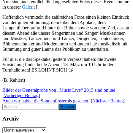
Nun sind auch endlich die langersehnten Fotos dieses Events online
in unserer
Galerie
!
Hoffentlich vermitteln die zahlreichen Fotos einen kleinen Eindruck
von der guten Stimmung, dem tobendem Applaus, dem
Lampenfieber auf und hinter der Bühne sowie von dem Ziel, das an
diesem Abend alle unsere Sängerinnen und Sänger, Musikerinnen
und Musiker, Tänzerinnen und Tänzer, Dirigenten, Tontechniker,
Bühnentechniker und Moderatoren verbunden hat: musikalisch mit
Stimmung und guter Laune das Publikum zu unterhalten!
Für alle, die das Spektakel gestern verpasst haben: die zweite
Vorstellung findet heute Abend, 18. März um 19 Uhr in der
Turnhalle statt! ES LOHNT SICH 🙂
(B. Kahlert)
Beitragsnavigation
Bilder der Generalprobe von „Music Live“ 2015 sind online!
[Vorheriger Beitrag]
Auch wir haben die Sonnenfinsternis gesehen!
[Nächster Beitrag]
Suchen
Suchen
nach:
Archiv
Archiv