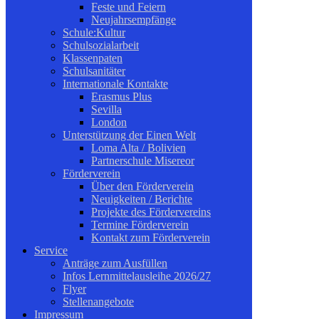
Feste und Feiern
Neujahrsempfänge
Schule:Kultur
Schulsozialarbeit
Klassenpaten
Schulsanitäter
Internationale Kontakte
Erasmus Plus
Sevilla
London
Unterstützung der Einen Welt
Loma Alta / Bolivien
Partnerschule Misereor
Förderverein
Über den Förderverein
Neuigkeiten / Berichte
Projekte des Fördervereins
Termine Förderverein
Kontakt zum Förderverein
Service
Anträge zum Ausfüllen
Infos Lernmittelausleihe 2026/27
Flyer
Stellenangebote
Impressum