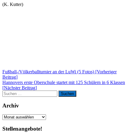
(K. Kutter)
Beitragsnavigation
Fußball-/Völkerballturnier an der LuWi (5 Fotos) [Vorheriger
Beitrag]
Hannovers erste Oberschule startet mit 125 Schülern in 6 Klassen
[Nächster Beitrag]
Suchen
Suchen
nach:
Archiv
Archiv
Stellenangebote!