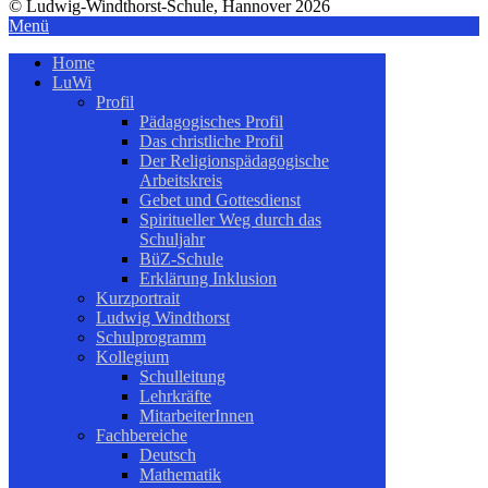
© Ludwig-Windthorst-Schule, Hannover 2026
Menü
Home
LuWi
Profil
Pädagogisches Profil
Das christliche Profil
Der Religionspädagogische
Arbeitskreis
Gebet und Gottesdienst
Spiritueller Weg durch das
Schuljahr
BüZ-Schule
Erklärung Inklusion
Kurzportrait
Ludwig Windthorst
Schulprogramm
Kollegium
Schulleitung
Lehrkräfte
MitarbeiterInnen
Fachbereiche
Deutsch
Mathematik