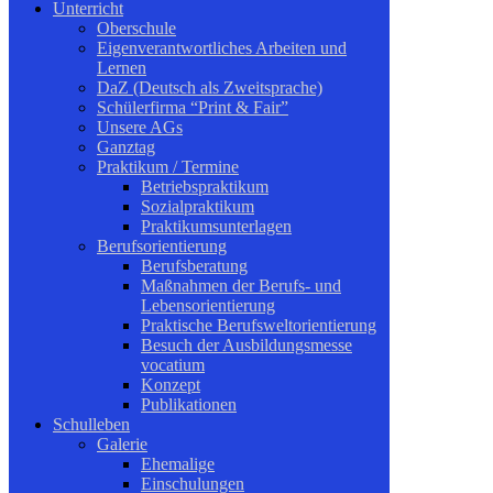
Unterricht
Oberschule
Eigenverantwortliches Arbeiten und
Lernen
DaZ (Deutsch als Zweitsprache)
Schülerfirma “Print & Fair”
Unsere AGs
Ganztag
Praktikum / Termine
Betriebspraktikum
Sozialpraktikum
Praktikumsunterlagen
Berufsorientierung
Berufsberatung
Maßnahmen der Berufs- und
Lebensorientierung
Praktische Berufsweltorientierung
Besuch der Ausbildungsmesse
vocatium
Konzept
Publikationen
Schulleben
Galerie
Ehemalige
Einschulungen