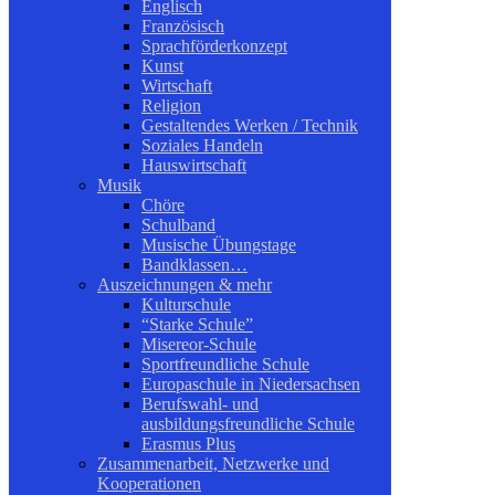
Englisch
Französisch
Sprachförderkonzept
Kunst
Wirtschaft
Religion
Gestaltendes Werken / Technik
Soziales Handeln
Hauswirtschaft
Musik
Chöre
Schulband
Musische Übungstage
Bandklassen…
Auszeichnungen & mehr
Kulturschule
“Starke Schule”
Misereor-Schule
Sportfreundliche Schule
Europaschule in Niedersachsen
Berufswahl- und
ausbildungsfreundliche Schule
Erasmus Plus
Zusammenarbeit, Netzwerke und
Kooperationen