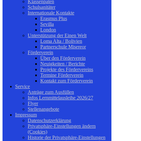
Klassenpaten
Schulsanitäter
Internationale Kontakte
Erasmus Plus
Sevilla
London
Unterstützung der Einen Welt
Loma Alta / Bolivien
Partnerschule Misereor
Förderverein
Über den Förderverein
Neuigkeiten / Berichte
Projekte des Fördervereins
Termine Förderverein
Kontakt zum Förderverein
Service
Anträge zum Ausfüllen
Infos Lernmittelausleihe 2026/27
Flyer
Stellenangebote
Impressum
Datenschutzerklärung
Privatsphäre-Einstellungen ändern
(Cookies)
Historie der Privatsphäre-Einstellungen