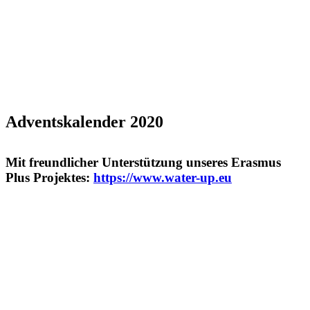
Adventskalender 2020
Mit freundlicher Unterstützung unseres Erasmus
Plus Projektes:
https://www.water-up.eu
1
2
3
4
5
6
7
8
9