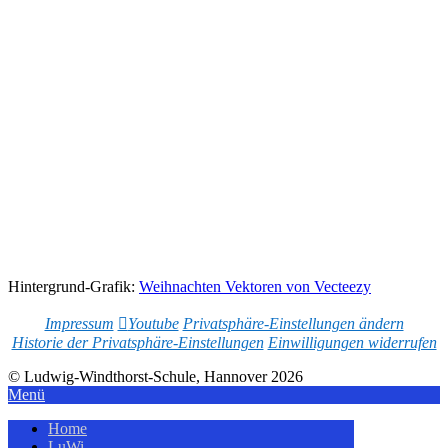
10
11
12
13
14
15
16
17
18
19
20
21
22
23
24
Hintergrund-Grafik:
Weihnachten Vektoren von Vecteezy
Impressum
Youtube
Privatsphäre-Einstellungen ändern
Historie der Privatsphäre-Einstellungen
Einwilligungen widerrufen
© Ludwig-Windthorst-Schule, Hannover 2026
Menü
Home
LuWi