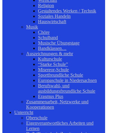
Wirtschaft
Religion
Gestaltendes Werken / Technik
Soziales Handeln
Hauswirtschaft
Musik
Chöre
Schulband
Musische Übungstage
Bandklassen…
Auszeichnungen & mehr
Kulturschule
“Starke Schule”
Misereor-Schule
Sportfreundliche Schule
Europaschule in Niedersachsen
Berufswahl- und
ausbildungsfreundliche Schule
Erasmus Plus
Zusammenarbeit, Netzwerke und
Kooperationen
Unterricht
Oberschule
Eigenverantwortliches Arbeiten und
Lernen