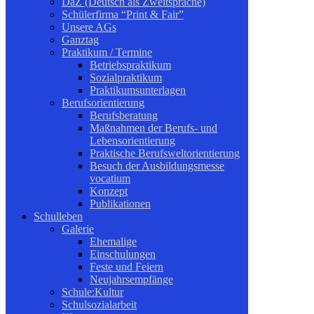
DaZ (Deutsch als Zweitsprache)
Schülerfirma “Print & Fair”
Unsere AGs
Ganztag
Praktikum / Termine
Betriebspraktikum
Sozialpraktikum
Praktikumsunterlagen
Berufsorientierung
Berufsberatung
Maßnahmen der Berufs- und
Lebensorientierung
Praktische Berufsweltorientierung
Besuch der Ausbildungsmesse
vocatium
Konzept
Publikationen
Schulleben
Galerie
Ehemalige
Einschulungen
Feste und Feiern
Neujahrsempfänge
Schule:Kultur
Schulsozialarbeit