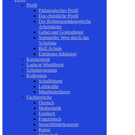
Profil
Pädagogisches Profil
Das christliche Profil
Der Religionspädagogische
Arbeitskreis
Gebet und Gottesdienst
Spiritueller Weg durch das
Schuljahr
BüZ-Schule
Erklärung Inklusion
Kurzportrait
Ludwig Windthorst
Schulprogramm
Kollegium
Schulleitung
Lehrkräfte
MitarbeiterInnen
Fachbereiche
Deutsch
Mathematik
Englisch
Französisch
Sprachförderkonzept
Kunst