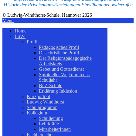
Historie der Privatsphäre-Einstellungen
Einwilligungen widerrufen
© Ludwig-Windthorst-Schule, Hannover 2026
Menü
Home
LuWi
Profil
Pädagogisches Profil
Das christliche Profil
Der Religionspädagogische
Arbeitskreis
Gebet und Gottesdienst
Spiritueller Weg durch das
Schuljahr
BüZ-Schule
Erklärung Inklusion
Kurzportrait
Ludwig Windthorst
Schulprogramm
Kollegium
Schulleitung
Lehrkräfte
MitarbeiterInnen
Fachbereiche