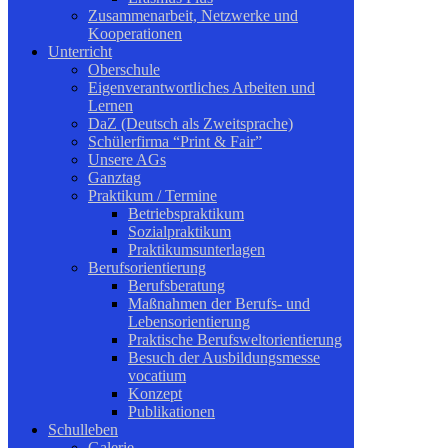
Zusammenarbeit, Netzwerke und
Kooperationen
Unterricht
Oberschule
Eigenverantwortliches Arbeiten und
Lernen
DaZ (Deutsch als Zweitsprache)
Schülerfirma “Print & Fair”
Unsere AGs
Ganztag
Praktikum / Termine
Betriebspraktikum
Sozialpraktikum
Praktikumsunterlagen
Berufsorientierung
Berufsberatung
Maßnahmen der Berufs- und
Lebensorientierung
Praktische Berufsweltorientierung
Besuch der Ausbildungsmesse
vocatium
Konzept
Publikationen
Schulleben
Galerie