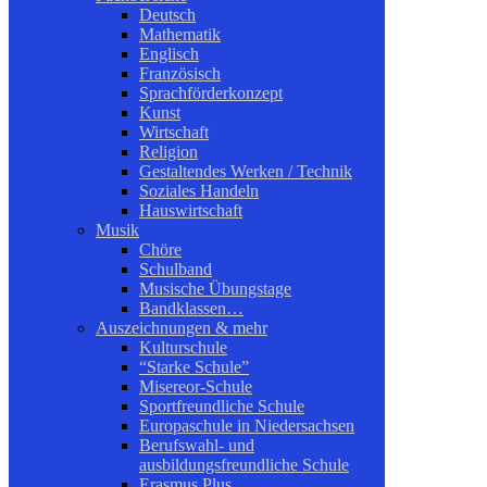
Deutsch
Mathematik
Englisch
Französisch
Sprachförderkonzept
Kunst
Wirtschaft
Religion
Gestaltendes Werken / Technik
Soziales Handeln
Hauswirtschaft
Musik
Chöre
Schulband
Musische Übungstage
Bandklassen…
Auszeichnungen & mehr
Kulturschule
“Starke Schule”
Misereor-Schule
Sportfreundliche Schule
Europaschule in Niedersachsen
Berufswahl- und
ausbildungsfreundliche Schule
Erasmus Plus