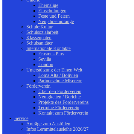
Ehemalige
Einschulungen
Feste und Feiern
Neujahrsempfänge
Schule:Kultur
Schulsozialarbeit
Klassenpaten
Schulsanitäter
Internationale Kontakte
Erasmus Plus
Sevilla
London
Unterstützung der Einen Welt
Loma Alta / Bolivien
Partnerschule Misereor
Förderverein
Über den Förderverein
Neuigkeiten / Berichte
Projekte des Fördervereins
Termine Förderverein
Kontakt zum Förderverein
Service
Anträge zum Ausfüllen
Infos Lernmittelausleihe 2026/27