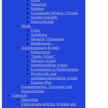
Wirtschaft
Religion
Gestaltendes Werken / Technik
Soziales Handeln
Hauswirtschaft
Musik
Chöre
Schulband
Musische Übungstage
Bandklassen…
Auszeichnungen & mehr
Kulturschule
“Starke Schule”
Misereor-Schule
Sportfreundliche Schule
Europaschule in Niedersachsen
Berufswahl- und
ausbildungsfreundliche Schule
Erasmus Plus
Zusammenarbeit, Netzwerke und
Kooperationen
Unterricht
Oberschule
Eigenverantwortliches Arbeiten und