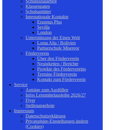
Schulsozialarbeit
Klassenpaten
Schulsanitäter
Internationale Kontakte
Erasmus Plus
Sevilla
London
Unterstützung der Einen Welt
Loma Alta / Bolivien
Partnerschule Misereor
Förderverein
Über den Förderverein
Neuigkeiten / Berichte
Projekte des Fördervereins
Termine Förderverein
Kontakt zum Förderverein
Service
Anträge zum Ausfüllen
Infos Lernmittelausleihe 2026/27
Flyer
Stellenangebote
Impressum
Datenschutzerklärung
Privatsphäre-Einstellungen ändern
(Cookies)