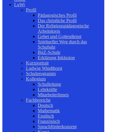
LuWi
Profil
Pädagogisches Profil
Das christliche Profil
Der Religionspädagogische
Arbeitskreis
Gebet und Gottesdienst
Spiritueller Weg durch das
Schuljahr
BüZ-Schule
Erklärung Inklusion
Kurzportrait
Ludwig Windthorst
Schulprogramm
Kollegium
Schulleitung
Lehrkräfte
MitarbeiterInnen
Fachbereiche
Deutsch
Mathematik
Englisch
Französisch
Sprachförderkonzept
Kunst