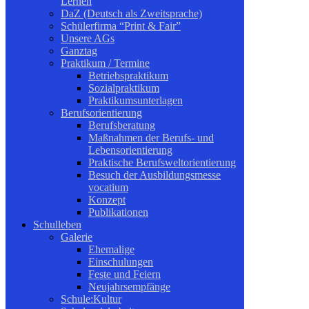
Lernen
DaZ (Deutsch als Zweitsprache)
Schülerfirma “Print & Fair”
Unsere AGs
Ganztag
Praktikum / Termine
Betriebspraktikum
Sozialpraktikum
Praktikumsunterlagen
Berufsorientierung
Berufsberatung
Maßnahmen der Berufs- und
Lebensorientierung
Praktische Berufsweltorientierung
Besuch der Ausbildungsmesse
vocatium
Konzept
Publikationen
Schulleben
Galerie
Ehemalige
Einschulungen
Feste und Feiern
Neujahrsempfänge
Schule:Kultur